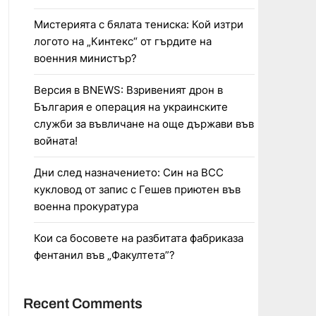
Мистерията с бялата тениска: Кой изтри
логото на „Кинтекс“ от гърдите на
военния министър?
Версия в BNEWS: Взривеният дрон в
България е операция на украинските
служби за въвличане на още държави във
войната!
Дни след назначението: Син на ВСС
кукловод от запис с Гешев приютен във
военна прокуратура
Кои са босовете на разбитата фабриказа
фентанил във „Факултета”?
Recent Comments