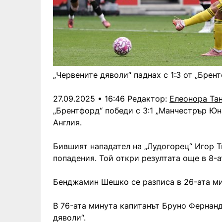
„Червените дяволи“ паднах с 1:3 от „Брен
27.09.2025 • 16:46
Редактор:
Елеонора Та
„Брентфорд“ победи с 3:1 „Манчестрър Юна
Англия.
Бившият нападател на „Лудогорец“ Игор Т
попадения. Той откри резултата още в 8-а
Бенджамин Шешко се разписа в 26-ата мин
В 76-ата минута капитанът Бруно Фернанд
дяволи“.