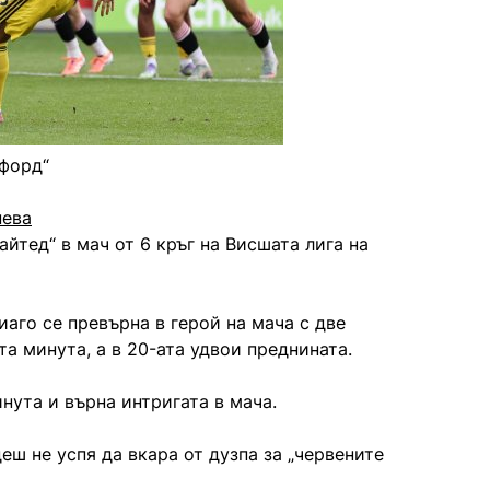
тфорд“
нева
йтед“ в мач от 6 кръг на Висшата лига на
иаго се превърна в герой на мача с две
та минута, а в 20-ата удвои преднината.
ута и върна интригата в мача.
еш не успя да вкара от дузпа за „червените