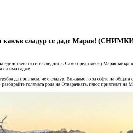
на какъв сладур се даде Марая! (СНИМК
на единствената си наследница. Само преди месец Марая завърши
да си има гадже.
трябва да признаем, че е сладур. Виждаме го за сефте на общата 
– разбирайте голямата рода на Отварачката, плюс приятелят на М