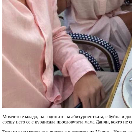
Момчето е младо, на годините на абитуриентката, с буйна и дос
срещу него се е курдисала прословутата мама Данчи, която не 
Този път на масата във вилата е и сестрата на Мария – Ирена, к