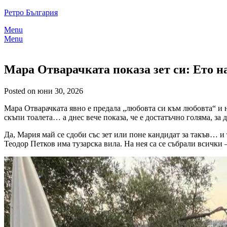
Skip
Ретро България
to
Menu
content
Menu
Мара Отварачката показа зет си: Ето 
Posted on юни 30, 2026
Мара Отварачката явно е предала „любовта си към любовта“ и 
скъпи тоалета… а днес вече показа, че е достатъчно голяма, за 
Да, Мария май се сдоби със зет или поне кандидат за такъв… и 
Теодор Петков има тузарска вила. На нея са се събрали всички 