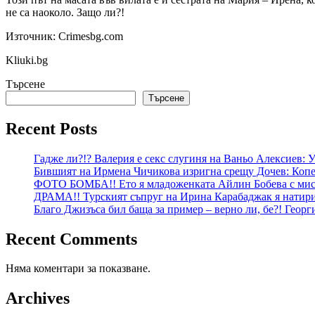
не са наоколо. Защо ли?!
Източник: Crimesbg.com
Kliuki.bg
Търсене
Търсене
Recent Posts
Гадже ли?!? Валерия е секс слугиня на Ваньо Алексиев:
Бившият на Ирмена Чичикова изригна срещу Дочев: Копе
ФОТО БОМБА!! Ето я младоженката Айлин Бобева с мист
ДРАМА!! Турският съпруг на Ирина Карабаджак я натири:
Благо Джизъса бил баща за пример – верно ли, бе?! Геор
Recent Comments
Няма коментари за показване.
Archives