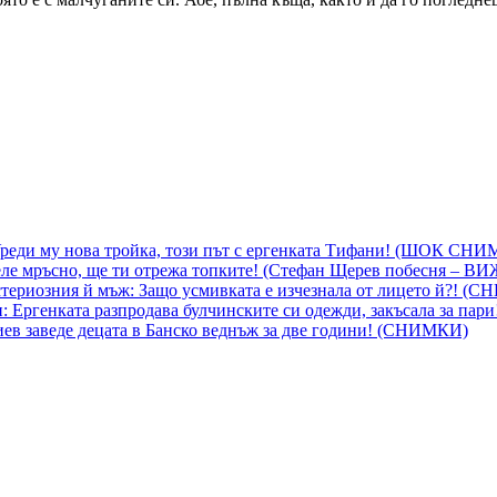
 Уреди му нова тройка, този път с ергенката Тифани! (ШОК СН
ле мръсно, ще ти отрежа топките! (Стефан Щерев побесня – В
ериозния й мъж: Защо усмивката е изчезнала от лицето й?! (
 Ергенката разпродава булчинските си одежди, закъсала за пар
гиев заведе децата в Банско веднъж за две години! (СНИМКИ)