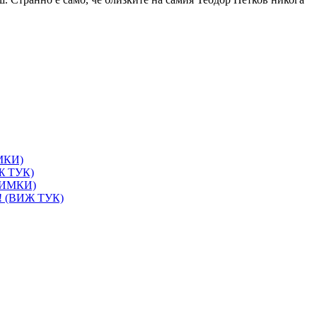
ИМКИ)
ИЖ ТУК)
СНИМКИ)
и! (ВИЖ ТУК)