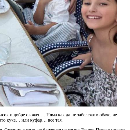
 висок и добре сложен… Няма как да не забележим обаче, че
като куче… или куфар… все тая.
еш. Странно е само, че близките на самия Теодор Петков никога