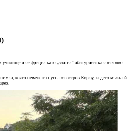
И)
 училище и се фръцна като „златна“ абитуриентка с няколко
снимка, която певачката пусна от остров Корфу, където мъжът й
арая.