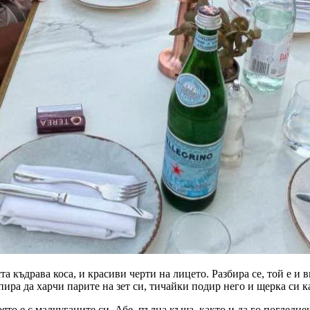
та къдрава коса, и красиви черти на лицето. Разбира се, той е и
спира да харчи парите на зет си, тичайки подир него и щерка си 
оято е с малчуганите си. Абе, пълна къща, както и да го погледн