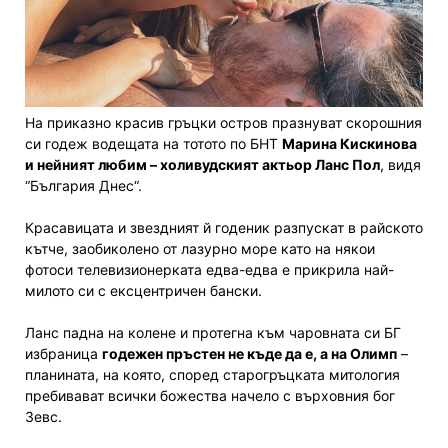
Ha приказно красив гръцки остров празнуват скорошния
си годеж водещата на тотото по БНТ
Марина Кискинова
и нейният любим – холивудският актьор Ланс Пол
, видя
“България Днес“.
Красавицата и звездният й годеник разпускат в райското
кътче, заобиколено от лазурно море като на някои
фотоси телевизионерката едва-едва е прикрила най-
милото си с ексцентричен бански.
Ланс падна на колене и протегна към чаровната си БГ
избраница
годежен пръстен не къде да е, а на Олимп
–
планината, на която, според старогръцката митология
пребивават всички божества начело с върховния бог
Зевс.