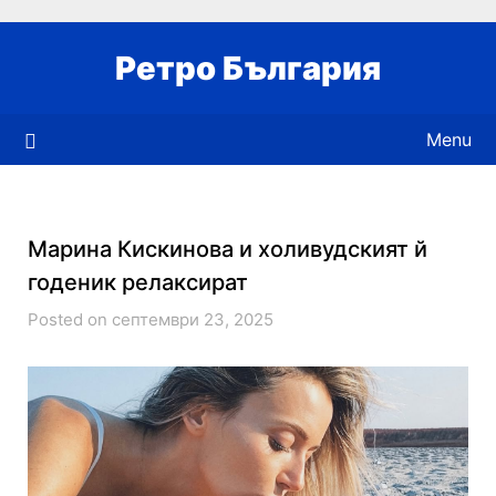
Skip
to
Ретро България
content
Menu
Марина Кискинова и холивудският й
годеник релаксират
Posted on септември 23, 2025