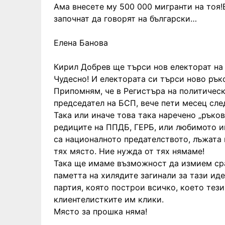
Ама внесете му 500 000 мигранти на тоя!
започнат да говорят на български…
Елена Банова
Кирил Добрев ще търси нов електорат на
Чудесно! И електората си търси ново ръко
Припомням, че в Регистъра на политическ
председател на БСП, вече пети месец след
Така или иначе това така наречено „ръко
редиците на ППДБ, ГЕРБ, или любимото и
са националното предателството, лъжата 
тях място. Ние нужда от тях нямаме!
Така ще имаме възможност да измием ср
паметта на хилядите загинали за тази иде
партия, която построи всичко, което тези 
клиентелистките им клики.
Място за прошка няма!