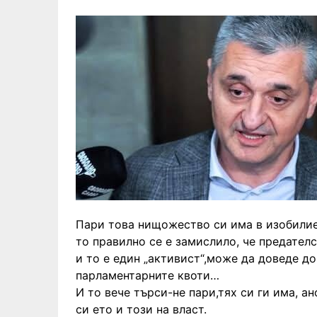
Пари това нищожество си има в изобилие
то правилно се е замислило, че предател
и то е един „активист“,може да доведе д
парламентарните квоти…
И то вече търси-не пари,тях си ги има, а
си ето и този на власт.