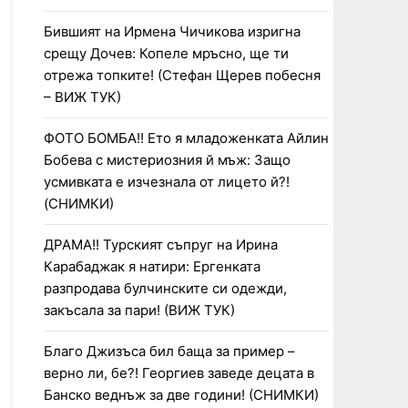
Бившият на Ирмена Чичикова изригна
срещу Дочев: Копеле мръсно, ще ти
отрежа топките! (Стефан Щерев побесня
– ВИЖ ТУК)
ФОТО БОМБА!! Ето я младоженката Айлин
Бобева с мистериозния й мъж: Защо
усмивката е изчезнала от лицето й?!
(СНИМКИ)
ДРАМА!! Турският съпруг на Ирина
Карабаджак я натири: Ергенката
разпродава булчинските си одежди,
закъсала за пари! (ВИЖ ТУК)
Благо Джизъса бил баща за пример –
верно ли, бе?! Георгиев заведе децата в
Банско веднъж за две години! (СНИМКИ)