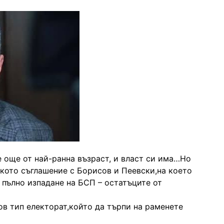
 още от най-ранна възраст, и власт си има…Но
ското съглашение с Борисов и Пеевски,на което
о пълно изпадане на БСП – остатъците от
нов тип електорат,който да търпи на раменете