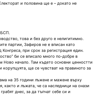
Електорат и половина ще е – докато не
 БСП.
водство, това и без друго е нелигитимно.
ите партии, Зафиров не е вписан като
 Конгреса, при срок за регистрация един.
воство” би се вписало много по-добре в
м Ново начало. Там където основни ценностти
и корупцуята, ще се чувстват на правиното за
ама на 35 години лъжене и мажене върху
я, както и лъжата, че са наследници на онази
грабят днес, за да тъпчат себе си и