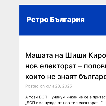
Skip
to
content
Ретро България
Машата на Шиши Киро 
нов електорат – поло
които не знаят българ
Posted on юли 28, 2025
А този БСП – уникум никак не се е притес
„БСП има нужда от нов тип електорат…“