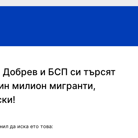
Добрев и БСП си търсят
вин милион мигранти,
ски!
нил да иска ето това: