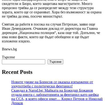
свидетели и Бюро, което защитава магистратите. Много
прецизно трябва да се разпределят между тези структури
хората, които ще се охраняват. Хора без възможност за охрана
не трябва да има, посочи министърът.
Смятам да работя в посока на случая Петрохан, заяви още
Иван Демерджиев. Очаквам доклад от директора на Главна
дирекция „Национална полиция“, каза още той. Допълни, че
има нови факти, които ще бъдат обобщени и ще бъдат
изложени изцяло.
Bnews.bg
Търсене
Търсене
Recent Posts
Новите умове на Борисов се оказаха изпържени от
злоупотреба с политически фентанил!
Скандал в Narod.bg: Майката на Божидар Божанов
отдала имота с лабораторията за фентанил като шефка
на ССА, в която офиси имат… Кирил Петров и Николай
Денков