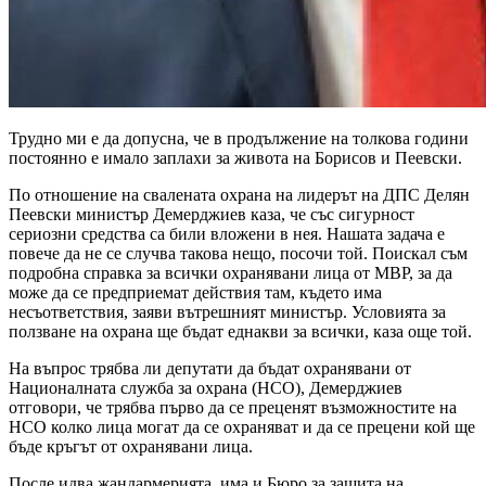
Трудно ми е да допусна, че в продължение на толкова години
постоянно е имало заплахи за живота на Борисов и Пеевски.
По отношение на свалената охрана на лидерът на ДПС Делян
Пеевски министър Демерджиев каза, че със сигурност
сериозни средства са били вложени в нея. Нашата задача е
повече да не се случва такова нещо, посочи той. Поискал съм
подробна справка за всички охранявани лица от МВР, за да
може да се предприемат действия там, където има
несъответствия, заяви вътрешният министър. Условията за
ползване на охрана ще бъдат еднакви за всички, каза още той.
На въпрос трябва ли депутати да бъдат охранявани от
Националната служба за охрана (НСО), Демерджиев
отговори, че трябва първо да се преценят възможностите на
НСО колко лица могат да се охраняват и да се прецени кой ще
бъде кръгът от охранявани лица.
После идва жандармерията, има и Бюро за защита на