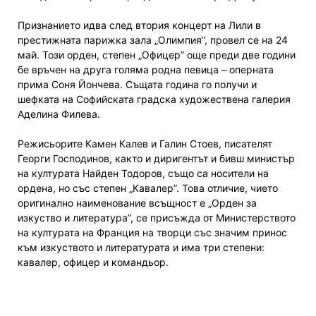
Признанието идва след втория концерт на Лили в
престижната парижка зала „Олимпия”, провел се на 24
май. Този орден, степен „Офицер” още преди две години
бе връчен на друга голяма родна певица – оперната
прима Соня Йончева. Същата година го получи и
шефката на Софийската градска художествена галерия
Аделина Филева.
Режисьорите Камен Калев и Галин Стоев, писателят
Георги Господинов, както и диригентът и бивш министър
на културата Найден Тодоров, също са носители на
ордена, но със степен „Кавалер”. Това отличие, чието
оригинално наименование всъщност е „Орден за
изкуство и литература”, се присъжда от Министерството
на културата на Франция на творци със значим принос
към изкуството и литературата и има три степени:
кавалер, офицер и командьор.