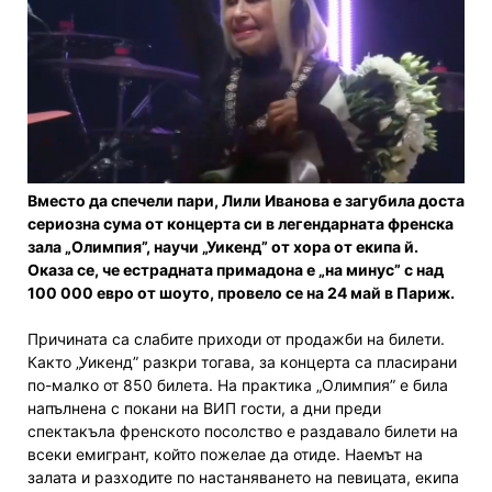
Вместо да спечели пари, Лили Иванова е загубила доста
сериозна сума от концерта си в легендарната френска
зала „Олимпия”, научи „Уикенд” от хора от екипа й.
Оказа се, че естрадната примадона е „на минус” с над
100 000 евро от шоуто, провело се на 24 май в Париж.
Причината са слабите приходи от продажби на билети.
Както „Уикенд” разкри тогава, за концерта са пласирани
по-малко от 850 билета. На практика „Олимпия” е била
напълнена с покани на ВИП гости, а дни преди
спектакъла френското посолство е раздавало билети на
всеки емигрант, който пожелае да отиде. Наемът на
залата и разходите по настаняването на певицата, екипа