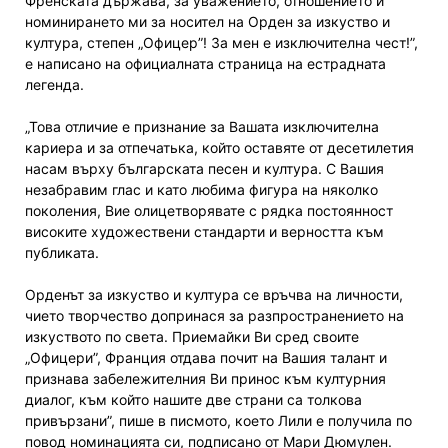
Френската държава, за уважението, отношението и
номинирането ми за носител на Орден за изкуство и
култура, степен „Офицер”! За мен е изключителна чест!”,
е написано на официалната страница на естрадната
легенда.
„Това отличие е признание за Вашата изключителна
кариера и за отпечатька, който оставяте от десетилетия
насам върху българската песен и култура. С Вашия
незабравим глас и като любима фигура на няколко
поколения, Вие олицетворявате с рядка постоянност
високите художествени стандарти и верността към
публиката.
Орденът за изкуство и култура се връчва на личности,
чието творчество допринася за разпространението на
изкуството по света. Приемайки Ви сред своите
„Офицери”, Франция отдава почит на Вашия талант и
признава забележителния Ви принос към културния
диалог, към който нашите две страни са толкова
привързани”, пише в писмото, което Лили е получила по
повод номинацията си, подписано от Мари Дюмулен.