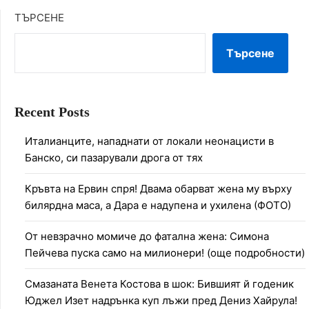
ТЪРСЕНЕ
Търсене
Recent Posts
Италианците, нападнати от локали неонацисти в
Банско, си пазарували дрога от тях
Кръвта на Ервин спря! Двама обарват жена му върху
билярдна маса, а Дара е надупена и ухилена (ФОТО)
От невзрачно момиче до фатална жена: Симона
Пейчева пуска само на милионери! (още подробности)
Смазаната Венета Костова в шок: Бившият й годеник
Юджел Изет надрънка куп лъжи пред Дениз Хайрула!