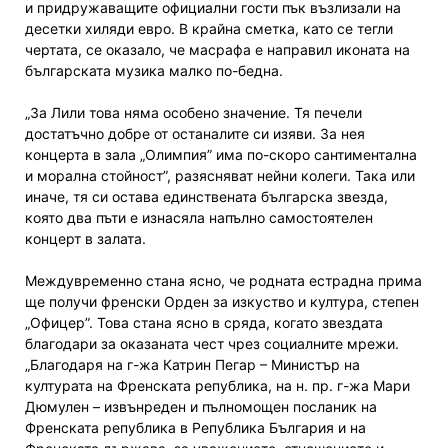
и придружаващите официални гости пък възлизали на
десетки хиляди евро. В крайна сметка, като се тегли
чертата, се оказало, че масрафа е направил иконата на
българската музика малко по-бедна.
„За Лили това няма особено значение. Тя печели
достатъчно добре от останалите си изяви. За нея
концерта в зала „Олимпия” има по-скоро сантиментална
и морална стойност”, разясняват нейни колеги. Така или
иначе, тя си остава единствената българска звезда,
която два пъти е изнасяла напълно самостоятелен
концерт в залата.
Междувременно стана ясно, че родната естрадна прима
ще получи френски Орден за изкуство и култура, степен
„Офицер”. Това стана ясно в сряда, когато звездата
благодари за оказаната чест чрез социалните мрежи.
„Благодаря на г-жа Катрин Пегар – Министър на
културата на Френската република, на н. пр. г-жа Мари
Дюмулен – извънреден и пълномощен посланик на
Френската република в Република България и на