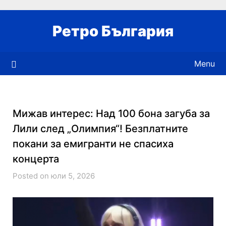
Skip
to
Ретро България
content
Menu
Мижав интерес: Над 100 бона загуба за
Лили след „Олимпия“! Безплатните
покани за емигранти не спасиха
концерта
Posted on юли 5, 2026