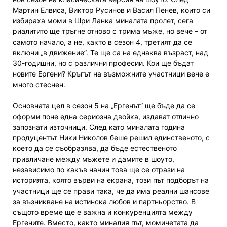
Мартин Елвиса, Виктор Русинов и Васил Пенев, които си
избираха моми в Шри Ланка миналата пролет, сега
риалитито ще тръгне отново с трима мъже, но вече – от
самото начало, а не, както в сезон 4, третият да се
включи „в движение”. Те ще са на еднаква възраст, над
30-годишни, но с различни професии. Кои ще бъдат
новите Ергени? Кръгът на възможните участници вече е
много стеснен.
Основната цел в сезон 5 на „Ергенът” ще бъде да се
оформи поне една сериозна двойка, издават отлично
запознати източници. След като миналата година
продуцентът Ники Николов беше решил единственото, с
което да се съобразява, да бъде естественото
привличане между мъжете и дамите в шоуто,
независимо по какъв начин това ще се отрази на
историята, която върви на екрана, този път подборът на
участници ще се прави така, че да има реални шансове
за възникване на истинска любов и партньорство. В
същото време ще е важна и конкуренцията между
Ергените. Вместо, както миналия път, момичетата да