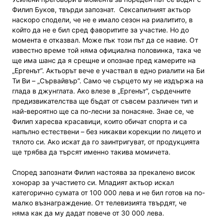
Филип Буков, твърди запознат. Сексапилният актьор
наскоро сподели, че не е имало сезон на риалитито, в
който да не е бил сред фаворитите за участие. Но до
момента е отказвал. Може пък този път да се навие. От
известно време той няма официална половинка, така че
ще има шанс да я срещне и опознае пред камерите на
„Ергенът”. Актьорът вече е участвал в едно риалити на Би
Ти Ви – „Сървайвър”. Само че сърцето му не издържа на
глада в джунглата. Ако влезе в „Ергенът”, сърдечните
предизвикателства ще бъдат от съвсем различен тип и
най-вероятно ще са по-лесни за понасяне. Знае се, че
Филип харесва красавици, които обичат спорта и са
напълно естествени – без никакви корекции по лицето и
тялото си. Ако искат да го заинтригуват, от продукцията
ще трябва да търсят именно такива момичета.
Според запознати Филип настоява за прекалено висок
хонорар за участието си. Младият актьор искал
категорично сумата от 100 000 лева и не бил готов на по-
малко възнаграждение. От телевизията твърдят, че
няма как да му дадат повече от 30 000 лева.