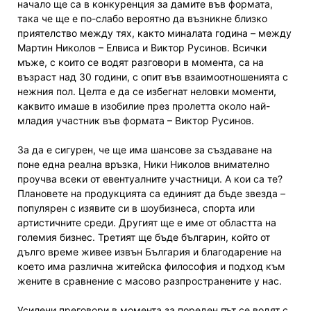
начало ще са в конкуренция за дамите във формата,
така че ще е по-слабо вероятно да възникне близко
приятелство между тях, както миналата година – между
Мартин Николов – Елвиса и Виктор Русинов. Всички
мъже, с които се водят разговори в момента, са на
възраст над 30 години, с опит във взаимоотношенията с
нежния пол. Целта е да се избегнат неловки моменти,
каквито имаше в изобилие през пролетта около най-
младия участник във формата – Виктор Русинов.
За да е сигурен, че ще има шансове за създаване на
поне една реална връзка, Ники Николов внимателно
проучва всеки от евентуалните участници. А кои са те?
Плановете на продукцията са единият да бъде звезда –
популярен с изявите си в шоубизнеса, спорта или
артистичните среди. Другият ще е име от областта на
големия бизнес. Третият ще бъде българин, който от
дълго време живее извън България и благодарение на
което има различна житейска философия и подход към
жените в сравнение с масово разпространените у нас.
Усилени преговори в момента за пореден път се водят с