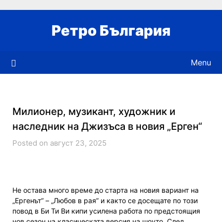
Skip
to
Ретро България
content
Menu
Милионер, музикант, художник и
наследник на Джизъса в новия „Ерген“
Posted on август 23, 2025
Не остава много време до старта на новия вариант на
„Ергенът” – „Любов в рая” и както се досещате по този
повод в Би Ти Ви кипи усилена работа по предстоящия
нов сезон на класическата версия на шоуто. След