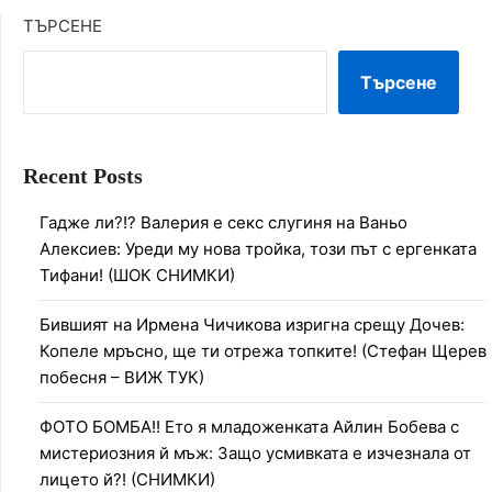
ТЪРСЕНЕ
Търсене
Recent Posts
Гадже ли?!? Валерия е секс слугиня на Ваньо
Алексиев: Уреди му нова тройка, този път с ергенката
Тифани! (ШОК СНИМКИ)
Бившият на Ирмена Чичикова изригна срещу Дочев:
Копеле мръсно, ще ти отрежа топките! (Стефан Щерев
побесня – ВИЖ ТУК)
ФОТО БОМБА!! Ето я младоженката Айлин Бобева с
мистериозния й мъж: Защо усмивката е изчезнала от
лицето й?! (СНИМКИ)