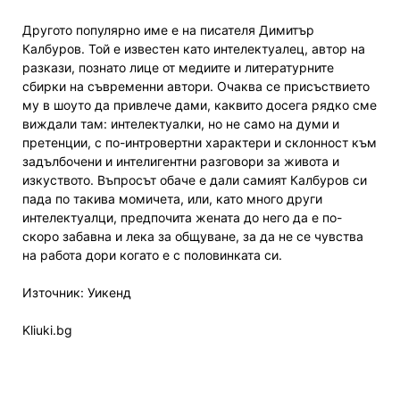
Другото популярно име е на писателя Димитър
Калбуров. Той е известен като интелектуалец, автор на
разкази, познато лице от медиите и литературните
сбирки на съвременни автори. Очаква се присъствието
му в шоуто да привлече дами, каквито досега рядко сме
виждали там: интелектуалки, но не само на думи и
претенции, с по-интровертни характери и склонност към
задълбочени и интелигентни разговори за живота и
изкуството. Въпросът обаче е дали самият Калбуров си
пада по такива момичета, или, като много други
интелектуалци, предпочита жената до него да е по-
скоро забавна и лека за общуване, за да не се чувства
на работа дори когато е с половинката си.
Източник: Уикенд
Kliuki.bg