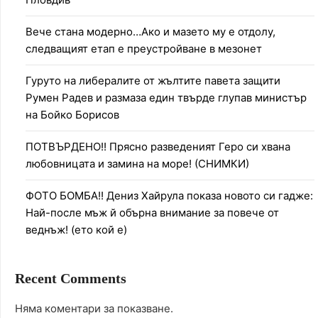
Вече стана модерно…Ако и мазето му е отдолу,
следващият етап е преустройване в мезонет
Гуруто на либералите от жълтите павета защити
Румен Радев и размаза един твърде глупав министър
на Бойко Борисов
ПОТВЪРДЕНО!! Прясно разведеният Геро си хвана
любовницата и замина на море! (СНИМКИ)
ФОТО БОМБА!! Дениз Хайрула показа новото си гадже:
Най-после мъж й обърна внимание за повече от
веднъж! (ето кой е)
Recent Comments
Няма коментари за показване.