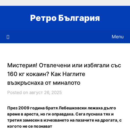
Skip
to
Ретро България
content
Menu
Мистерия! Отвлечени или избягали със
160 кг кокаин? Как Наглите
възкръснаха от миналото
Posted on август 26, 2025
През 2009 година братя Лебешковски лежаха дълго
време в ареста, но ги оправдаха. Сега пуснаха тях и
третия замесен в изчезването на пазачите на дрогата, с
когото не се познават