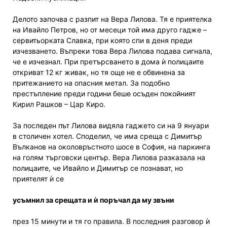
Делото започва с разпит на Вера Лилова. Тя е приятелка
на Ивайло Петров, но от месеци той има друго гадже –
сервитьорката Славка, при която спи в деня преди
изчезването. Въпреки това Вера Лилова подава сигнала,
че е изчезнал. При претърсването в дома ѝ полицаите
откриват 12 кг живак, но тя още не е обвинена за
притежанието на опасния метал. За подобно
престъпление преди години беше осъден покойният
Кирил Рашков – Цар Киро.
За последен път Лилова видяла гаджето си на 9 януари
в столичен хотел. Споделил, че има среща с Димитър
Вълканов на околовръстното шосе в София, на паркинга
на голям търговски център. Вера Лилова разказала на
полицаите, че Ивайло и Димитър се познават, но
приятелят ѝ се
усъмнил за срещата и ѝ поръчал да му звъни
през 15 минути и тя го правила. В последния разговор ѝ