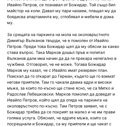
Ивайло Петров, се познавал от Божидар. Той също бил
майстор на коли. Давал му пари назаем, плащал му да
боядисва апартамента му, сглобявал и мебели в дома
му.
За срещата на паркинга на мола на околовръстното
Димитър Вълканов твърди, че е помолен от Ивайло
Петров. Преди това Божидар щял да му обясни за какво
става въпрос. Така Марков дошъл пръв и попитал
Вълканов дали има начин да да ги прекара нелегално в
чужбина. Отговорил, че не може. Тогава Божидар
Марков му казал, че с Ивайло имат резервен план.
Поискал да го откарат до Герман, където ще го вземат
негови приятели. Там го чакали двама едри и високи
мъже, за които по-късно ще стане ясно, че са Митко и
Радослав Лебешковски. Марков помолил да доведат и
Ивайло Петров, който щял да отиде на паркинга на
околовръстното по-късно. Там Петров заявил, че с
Божидар трябва да се покрият за малко и че им прави
голяма услуга. Обяснил, че едрите мъже, които са
посрещнали и Божидар, са му приятели и ще чакат с