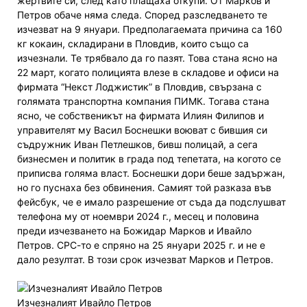
жертвите си, след като плащаха откупи. От Марков и
Петров обаче няма следа. Според разследването те
изчезват на 9 януари. Предполагаемата причина са 160
кг кокаин, складирани в Пловдив, които също са
изчезнали. Те трябвало да го пазят. Това стана ясно на
22 март, когато полицията влезе в складове и офиси на
фирмата “Некст Лоджистик” в Пловдив, свързана с
голямата транспортна компания ПИМК. Тогава стана
ясно, че собственикът на фирмата Илиян Филипов и
управителят му Васил Боснешки воюват с бившия си
съдружник Иван Петлешков, бивш полицай, а сега
бизнесмен и политик в града под тепетата, на когото се
приписва голяма власт. Боснешки дори беше задържан,
но го пуснаха без обвинения. Самият той разказа във
фейсбук, че е имало разрешение от съда да подслушват
телефона му от ноември 2024 г., месец и половина
преди изчезването на Божидар Марков и Ивайло
Петров. СРС-то е спряно на 25 януари 2025 г. и не е
дало резултат. В този срок изчезват Марков и Петров.
Изчезналият Ивайло Петров