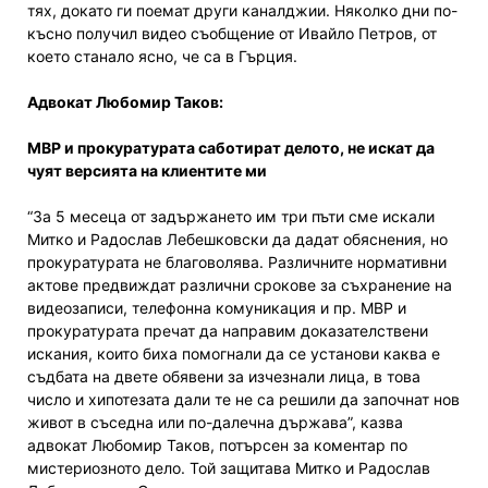
тях, докато ги поемат други каналджии. Няколко дни по-
късно получил видео съобщение от Ивайло Петров, от
което станало ясно, че са в Гърция.
Адвокат Любомир Таков:
МВР и прокуратурата саботират делото, не искат да
чуят версията на клиентите ми
“За 5 месеца от задържането им три пъти сме искали
Митко и Радослав Лебешковски да дадат обяснения, но
прокуратурата не благоволява. Различните нормативни
актове предвиждат различни срокове за съхранение на
видеозаписи, телефонна комуникация и пр. МВР и
прокуратурата пречат да направим доказателствени
искания, които биха помогнали да се установи каква е
съдбата на двете обявени за изчезнали лица, в това
число и хипотезата дали те не са решили да започнат нов
живот в съседна или по-далечна държава”, казва
адвокат Любомир Таков, потърсен за коментар по
мистериозното дело. Той защитава Митко и Радослав