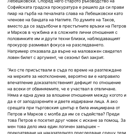
Лебешковски. Според него старото ръководство на
Софийската градска прокуратура е решило да си прави
пиар на гърба на печалната слава на Лебешковски като
членове на бандата на Наглите. По думите на Таков,
вместо да се задълбочи в престъпните връзки на Петров
и Марков в чужбина и в сложните лични отношения с
половинките им и други техни близки, наблюдаващият
прокурор размивал фокуса на разследването.
Например отказвала да върне на маловажен свидетел
ловен билет с аргумент, че сезонът бил закрит.
“Ако сте присъствали в съда по време на разглеждане
на мерките за неотклонение, вероятно ви е направило
впечатление доказателственият дефицит по отношение
на всеки от обвиняемите, че е участвал в отвличане.
Няма и една дума за влошени отношения между когото и
да е от заподозрените и двете издирвани лица. А ако
срещата при търговския център е била инициирана от
Петров и Марков с молба да им се съдейства? Преди
това Петров е посетил друг човек с искане за помощ. За
мен това дело има един логичен завършек –
прекратяване на наказателното преследване срещу тези