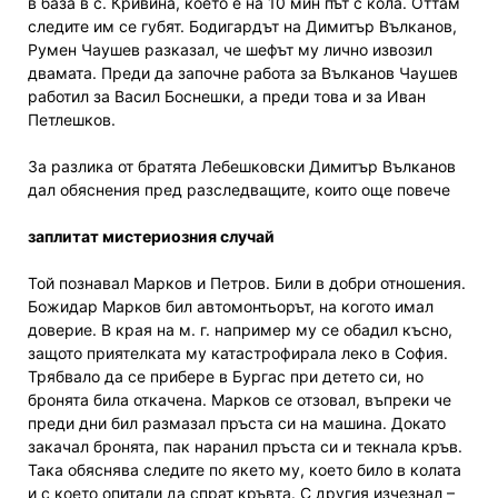
в база в с. Кривина, което е на 10 мин път с кола. Оттам
следите им се губят. Бодигардът на Димитър Вълканов,
Румен Чаушев разказал, че шефът му лично извозил
двамата. Преди да започне работа за Вълканов Чаушев
работил за Васил Боснешки, а преди това и за Иван
Петлешков.
За разлика от братята Лебешковски Димитър Вълканов
дал обяснения пред разследващите, които още повече
заплитат мистериозния случай
Той познавал Марков и Петров. Били в добри отношения.
Божидар Марков бил автомонтьорът, на когото имал
доверие. В края на м. г. например му се обадил късно,
защото приятелката му катастрофирала леко в София.
Трябвало да се прибере в Бургас при детето си, но
бронята била откачена. Марков се отзовал, въпреки че
преди дни бил размазал пръста си на машина. Докато
закачал бронята, пак наранил пръста си и текнала кръв.
Така обяснява следите по якето му, което било в колата
и с което опитали да спрат кръвта. С другия изчезнал –