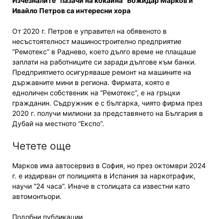
Изчезналите “пазачи на кокаина” Божидар Марков и
Ивайло Петров са интересни хора
От 2020 г. Петров е управител на обявеното в
несъстоятелност машиностроително предприятие
“Ремотекс” в Раднево, което дълго време не плащаше
заплати на работниците си заради дългове към банки.
Предприятието осигуряваше ремонт на машините на
държавните мини в региона. Фирмата, която е
едноличен собственик на “Ремотекс”, е на гръцки
гражданин. Съдружник е с българка, чиято фирма през
2020 г. получи милиони за представянето на България в
Дубай на местното “Експо”.
Четете още
Марков има автосервиз в София, но през октомври 2024
г. е издирван от полицията в Испания за наркотрафик,
научи “24 часа”. Иначе в столицата са известни като
автомонтьори.
Подобни публикации