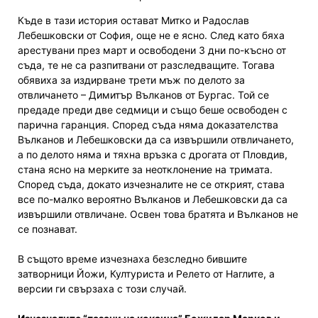
Къде в тази история остават Митко и Радослав
Лебешковски от София, още не е ясно. След като бяха
арестувани през март и освободени 3 дни по-късно от
съда, те не са разпитвани от разследващите. Тогава
обявиха за издирване трети мъж по делото за
отвличането – Димитър Вълканов от Бургас. Той се
предаде преди две седмици и също беше освободен с
парична гаранция. Според съда няма доказателства
Вълканов и Лебешковски да са извършили отвличането,
а по делото няма и тяхна връзка с дрогата от Пловдив,
стана ясно на мерките за неотклонение на тримата.
Според съда, докато изчезналите не се открият, става
все по-малко вероятно Вълканов и Лебешковски да са
извършили отвличане. Освен това братята и Вълканов не
се познават.
В същото време изчезнаха безследно бившите
затворници Йожи, Културиста и Релето от Наглите, а
версии ги свързаха с този случай.