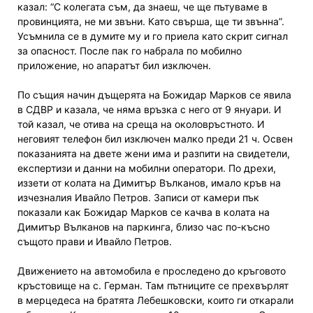
казал: “С колегата съм, да знаеш, че ще пътуваме в
провинцията, не ми звъни. Като свърша, ще ти звънна”.
Усъмнила се в думите му и го приела като скрит сигнал
за опасност. После пак го набрала по мобилно
приложение, но апаратът бил изключен.
По същия начин дъщерята на Божидар Марков се явила
в СДВР и казала, че няма връзка с него от 9 януари. И
той казал, че отива на среща на околовръстното. И
неговият телефон бил изключен малко преди 21 ч. Освен
показанията на двете жени има и разпити на свидетели,
експертизи и данни на мобилни оператори. По дрехи,
иззети от колата на Димитър Вълканов, имало кръв на
изчезналия Ивайло Петров. Записи от камери пък
показали как Божидар Марков се качва в колата на
Димитър Вълканов на паркинга, близо час по-късно
същото прави и Ивайло Петров.
Движението на автомобила е проследено до кръговото
кръстовище на с. Герман. Там пътниците се прехвърлят
в мерцедеса на братята Лебешковски, които ги откарали