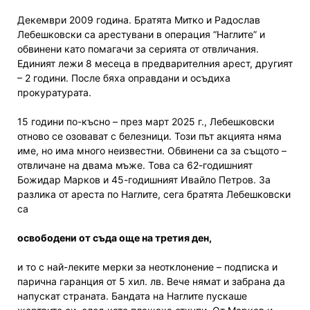
Декември 2009 година. Братята Митко и Радослав
Лебешковски са арестувани в операция “Наглите” и
обвинени като помагачи за серията от отвличания.
Единият лежи 8 месеца в предварителния арест, другият
– 2 години. После бяха оправдани и осъдиха
прокуратурата.
15 години по-късно – през март 2025 г., Лебешковски
отново се озовават с белезници. Този път акцията няма
име, но има много неизвестни. Обвинени са за същото –
отвличане на двама мъже. Това са 62-годишният
Божидар Марков и 45-годишният Ивайло Петров. За
разлика от ареста по Наглите, сега братята Лебешковски
са
освободени от съда още на третия ден,
и то с най-леките мерки за неотклонение – подписка и
парична гаранция от 5 хил. лв. Вече нямат и забрана да
напускат страната. Бандата на Наглите пускаше