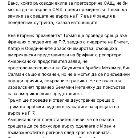
Ванс, който ръководи екипа за преговори на САЩ, не би
могъл да се върне в САЩ, преди президентът Тръмп да
замине за срещата на върха на Г-7 във Франция в
понеделник сутринта, казаха източниците.
Във вторник президентът Тръмп ще проведе среща във
Франция с лидерите на Г-7, заедно с лидерите на Египет,
Катар и Обединените арабски емирства, съобщиха
американски представители на брифинг с репортери.
Американски представител заяви, че
престолонаследникът на Саудитска Арабия Мохамед бин
Салман също е поканен, но не е могъл да се присъедини
поради причини, свързани с графика. Не се очаква и
израелският премиер Бенямин Нетаняху да присъства,
каза американският представител.
Тръмп ще проведе и отделна двустранна среща с
тримата арабски лидери в кулоарите на срещата на
върха на Г-7.
Американският представител заяви, че се очаква
срещата да се фокусира върху сделката с Иран и
възможностите в региона след края на войната.