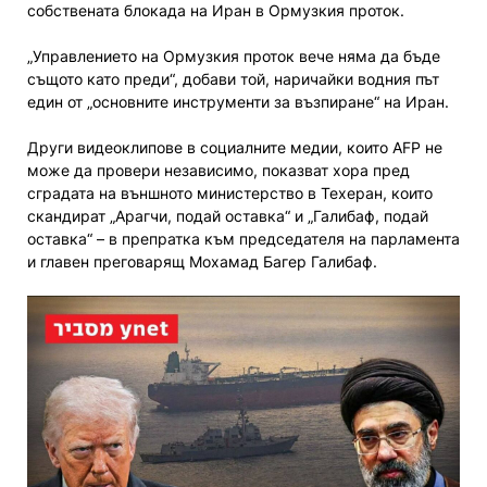
собствената блокада на Иран в Ормузкия проток.
„Управлението на Ормузкия проток вече няма да бъде
същото като преди“, добави той, наричайки водния път
един от „основните инструменти за възпиране“ на Иран.
Други видеоклипове в социалните медии, които AFP не
може да провери независимо, показват хора пред
сградата на външното министерство в Техеран, които
скандират „Арагчи, подай оставка“ и „Галибаф, подай
оставка“ – в препратка към председателя на парламента
и главен преговарящ Мохамад Багер Галибаф.