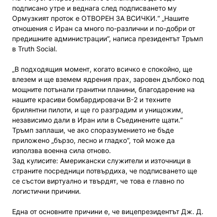
подписано утре и веднага след подписването му
Ормузкият проток е ОТВОРЕН ЗА ВСИЧКИ.“ „Нашите
отношения с Иран са много по-различни и по-добри от
предишните администрации“, написа президентът Тръмп
в Truth Social.
„В подходящия момент, когато всичко е спокойно, ще
влезем и ще вземем ядрения прах, заровен дълбоко под
мощните потънали гранитни планини, благодарение на
нашите красиви бомбардировачи B-2 и техните
брилянтни пилоти, и ще го разградим и унищожим,
независимо дали в Иран или в Съединените щати.“
Тръмп заплаши, че ако споразумението не бъде
приложено „бързо, лесно и гладко“, той може да
използва военна сила отново.
Зад кулисите: Американски служители и източници в
страните посредници потвърдиха, че подписването ще
се състои виртуално и твърдят, че това е главно по
логистични причини.
Една от основните причини е, че вицепрезидентът Дж. Д.