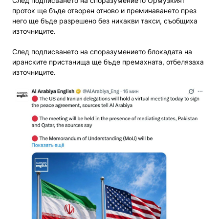
След подписването на споразумението Ормузкият
проток ще бъде отворен отново и преминаването през
него ще бъде разрешено без никакви такси, съобщиха
източниците.
След подписването на споразумението блокадата на
иранските пристанища ще бъде премахната, отбелязаха
източниците.