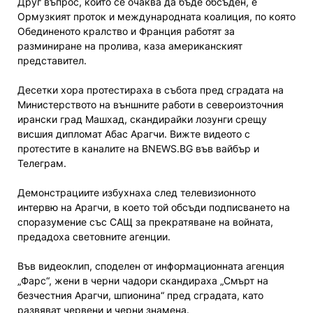
Друг въпрос, който се очаква да бъде обсъден, е
Ормузкият проток и международната коалиция, по която
Обединеното кралство и Франция работят за
разминиране на пролива, каза американският
представител.
Десетки хора протестираха в събота пред сградата на
Министерството на външните работи в североизточния
ирански град Машхад, скандирайки лозунги срещу
висшия дипломат Абас Арагчи. Вижте видеото с
протестите в каналите на BNEWS.BG във вайбър и
Телеграм.
Демонстрациите избухнаха след телевизионното
интервю на Арагчи, в което той обсъди подписването на
споразумение със САЩ за прекратяване на войната,
предадоха световните агенции.
Във видеоклип, споделен от информационната агенция
„Фарс“, жени в черни чадори скандираха „Смърт на
безчестния Арагчи, шпионина“ пред сградата, като
развяват червени и черни знамена.