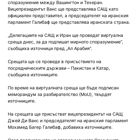
споразумение между Вашингтон и Техеран.
Вицепрезидентът Ванс ще представлява САЩ като
официален представител, а председателят на иранския
парламент Галибаф ще представлява иранската страна.
„Делегациите на САЩ и Иран ще проведат виртуална
среща днес, за да подпишат мирното споразумение“,
съобщиха източници пред „Ал Арабия“.
Срещата ще се проведе в присъствието на
посредническите държави – Пакистан и Катар,
съобщиха източниците.
По време на виртуалната среща ще бъде подписан
меморандум за разбирателство (MoU), твърдят
източниците.
На срещата ще присъстват вицепрезидентът на САЩ
Джей Ди Ванс и председателят на иранския парламент
Мохамед Багер Галибаф, добавиха източниците.