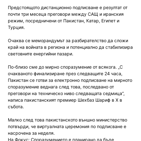
Предстоящото дистанционно подписване е резултат от
почти три месеца преговори между САЩ и иранския
режим, посредничени от Пакистан, Катар, Египет и
Турция.
Очаква се меморандумът за разбирателство да сложи
край на войната в региона и потенциално да стабилизира
световните енергийни пазари.
По-близо сме до мирно споразумение от всякога. „С
очакваното финализиране през следващите 24 часа,
Пакистан се готви за електронно подписване на мирното
споразумение веднага след това, последвано от
преговори на техническо ниво следващата седмица“,
написа пакистанският премиер Шехбаз Шариф в X в
събота.
Малко след това пакистанското външно министерство
потвърди, че виртуалната церемония по подписване е
насрочена за неделя.
На Фокус: Споразумението е планирано да бъде