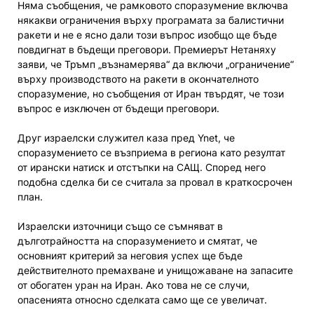
Няма съобщения, че рамковото споразумение включва
някакви ограничения върху програмата за балистични
ракети и не е ясно дали този въпрос изобщо ще бъде
повдигнат в бъдещи преговори. Премиерът Нетаняху
заяви, че Тръмп „възнамерява“ да включи „ограничение“
върху производството на ракети в окончателното
споразумение, но съобщения от Иран твърдят, че този
въпрос е изключен от бъдещи преговори.
Друг израелски служител каза пред Ynet, че
споразумението се възприема в региона като резултат
от ирански натиск и отстъпки на САЩ. Според него
подобна сделка би се считала за провал в краткосрочен
план.
Израелски източници също се съмняват в
дълготрайността на споразумението и смятат, че
основният критерий за неговия успех ще бъде
действителното премахване и унищожаване на запасите
от обогатен уран на Иран. Ако това не се случи,
опасенията относно сделката само ще се увеличат.