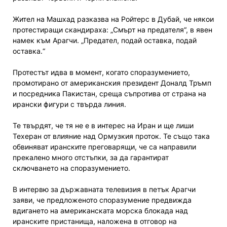
Жител на Машхад разказва на Ройтерс в Дубай, че някои
протестиращи скандираха: „Смърт на предателя“, в явен
намек към Арагчи. „Предател, подай оставка, подай
оставка.“
Протестът идва в момент, когато споразумението,
промотирано от американския президент Доналд Тръмп
и посредника Пакистан, среща съпротива от страна на
ирански фигури с твърда линия.
Те твърдят, че тя не е в интерес на Иран и ще лиши
Техеран от влияние над Ормузкия проток. Те също така
обвиняват иранските преговарящи, че са направили
прекалено много отстъпки, за да гарантират
сключването на споразумението.
В интервю за държавната телевизия в петък Арагчи
заяви, че предложеното споразумение предвижда
вдигането на американската морска блокада над
иранските пристанища, наложена в отговор на