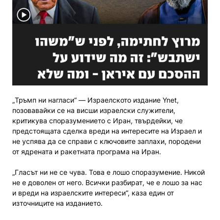
„Тръмп ни нагласи“ — Израелското издание Ynet,
позовавайки се на висши израелски служители,
критикува споразумението с Иран, твърдейки, че
предстоящата сделка вреди на интересите на Израел и
не успява да се справи с ключовите заплахи, породени
от ядрената и ракетната програма на Иран.
„Гласът ни не се чува. Това е лошо споразумение. Никой
не е доволен от него. Всички разбират, че е лошо за нас
и вреди на израелските интереси“, каза един от
източниците на изданието.