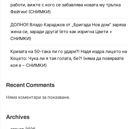
работи, вижте с кого се забавлява новата му тръпка
Фейгин! (СНИМКИ)
ДОЛНО!! Владо Караджов от „Бригада Нов дом“ заряза
жена си, заради друга! (ето как изригна Цвети +
СНИМКИ)
Кризата на 50-така ли го удари?! Надя издра лицето на
Коцето: Чука ли я тая голата, бе?! (няма да повярвате
коя е – СНИМКИ)
Recent Comments
Няма коментари за показване.
Archives