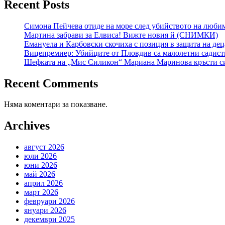
Recent Posts
Симона Пейчева отиде на море след убийството на любимия
Мартина забрави за Елвиса! Вижте новия й (СНИМКИ)
Емануела и Карбовски скочиха с позиция в защита на де
Вицепремиер: Убийците от Пловдив са малолетни садист
Шефката на „Мис Силикон“ Мариана Маринова кръсти син
Recent Comments
Няма коментари за показване.
Archives
август 2026
юли 2026
юни 2026
май 2026
април 2026
март 2026
февруари 2026
януари 2026
декември 2025