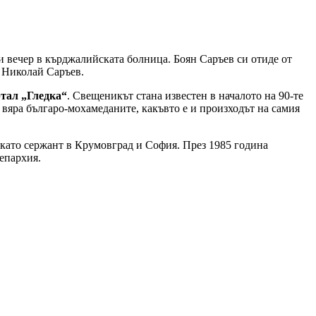
зи вечер в кърджалийската болница. Боян Саръев си отиде от
у Николай Саръев.
ртал „Гледка“
. Свещеникът стана известен в началото на 90-те
 вяра българо-мохамеданите, какъвто е и произходът на самия
като сержант в Крумовград и София. През 1985 година
епархия.