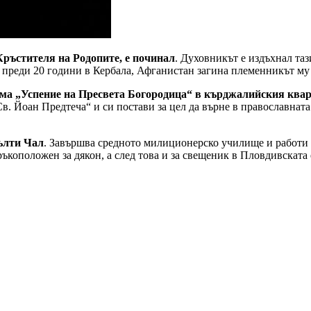
Кръстителя на Родопите, е починал
. Духовникът е издъхнал та
то преди 20 години в Кербала, Афганистан загина племенникът м
рама „Успение на Пресвета Богородица“ в кърджалийския ква
в. Йоан Предтеча“ и си постави за цел да върне в православната
Жълти Чал
. Завършва средното милиционерско училище и работи 
коположен за дякон, а след това и за свещеник в Пловдивската 