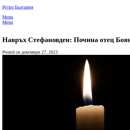
Skip
Ретро България
to
Menu
content
Menu
Навръх Стефановден: Почина отец Боя
Posted on декември 27, 2023