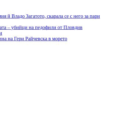
 й Владо Загатото, скарала се с него за пари
цата – убийци на педофили от Пловдив
и
а на Гери Райчевска в морето