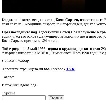
Кърджалийският свещеник отец
Боян Саръев, известен като 
този свят на 67-годишна възраст на Стефановден, денят в кой
През последните над 3 десетилетия отец Боян служеше в х
години, когато основа Движението за християнтво и прогрес „С
Боян Саръев, припомня „24 часа“.
Той е роден на 5 май 1956 година в крумовградското село 
зъвършва школата на МВР в „Симеоново“. През 1990 година е ръ
Снимка: Pixabay
Харесайте страницата ни във Facebook
ТУК
Тагове:
Източник: Bgonair.bg
Търсене
Търсене