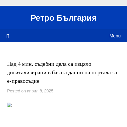
Skip
to
Ретро България
content
Menu
Над 4 млн. съдебни дела са изцяло
дигитализирани в базата данни на портала за
е-правосъдие
Posted on април 8, 2025