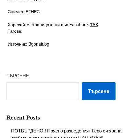
Снимка: БГНЕС
Харесайте страницата ни във Facebook
ТУК
Тагове:
Източник: Bgonair.bg
ТЪРСЕНЕ
Търсене
Recent Posts
ПОТВЪРДЕНО!! Прясно разведеният Геро си хвана
любовницата и замина на море! (СНИМКИ)