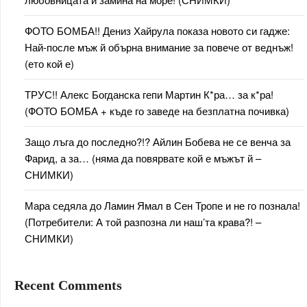
ФОТО БОМБА!! Дениз Хайрула показа новото си гадже:
Най-после мъж й обърна внимание за повече от веднъж!
(ето кой е)
ТРУС!! Алекс Богданска гепи Мартин К*ра… за к*ра!
(ФОТО БОМБА + къде го заведе на безплатна почивка)
Защо лъга до последно?!? Айлин Бобева не се венча за
Фарид, а за… (няма да повярвате кой е мъжът й –
СНИМКИ)
Мара седяла до Ламин Ямал в Сен Тропе и не го познала!
(Потребители: А той разпозна ли наш’та крава?! –
СНИМКИ)
Recent Comments