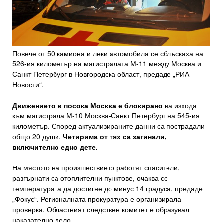
Повече от 50 камиона и леки автомобила се сблъскаха на
526-ия километър на магистралата М-11 между Москва и
Санкт Петербург в Новгородска област, предаде „РИА
Новости“.
Движението в посока Москва е блокирано
на изхода
към магистрала М-10 Москва-Санкт Петербург на 545-ия
километър. Според актуализираните данни са пострадали
общо 20 души.
Четирима от тях са загинали,
включително едно дете.
На мястото на произшествието работят спасители,
разгърнати са отоплителни пунктове, очаква се
температурата да достигне до минус 14 градуса, предаде
„Фокус“. Регионалната прокуратура е организирала
проверка. Областният следствен комитет е образувал
наказателно дело.