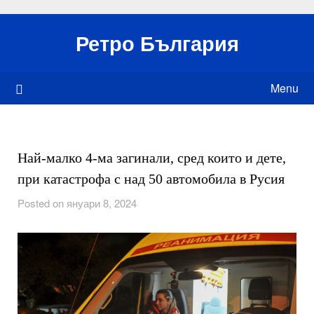
Skip
to
Ретро България
content
Menu
Най-малко 4-ма загинали, сред които и дете,
при катастрофа с над 50 автомобила в Русия
Posted on януари 8, 2024