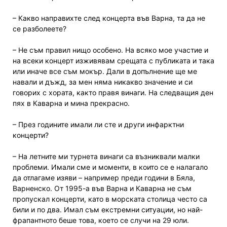
– Какво направихте след концерта във Варна, та да не
се разболеете?
– Не съм правил нищо особено. На всяко мое участие и
на всеки концерт изживявам срещата с публиката и така
или иначе все съм мокър. Дали в допълнение ще ме
навали и дъжд, за мен няма никакво значение и си
говорих с хората, както правя винаги. На следващия ден
пях в Каварна и мина прекрасно.
– През годините имали ли сте и други инфарктни
концерти?
– На летните ми турнета винаги са възниквали малки
проблеми. Имали сме и моменти, в които се е налагало
да отлагаме изяви – например преди години в Бяла,
Варненско. От 1995-а във Варна и Каварна не съм
пропускал концерти, като в морската столица често са
били и по два. Имал съм екстремни ситуации, но най-
фрапантното беше това, което се случи на 29 юли.