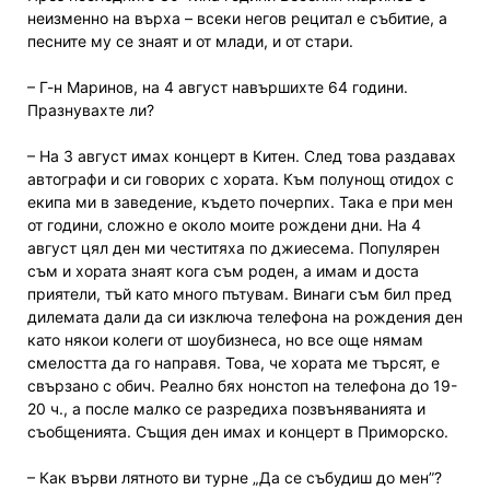
неизменно на върха – всеки негов рецитал е събитие, а
песните му се знаят и от млади, и от стари.
– Г-н Маринов, на 4 август навършихте 64 години.
Празнувахте ли?
– На 3 август имах концерт в Китен. След това раздавах
автографи и си говорих с хората. Към полунощ отидох с
екипа ми в заведение, където почерпих. Така е при мен
от години, сложно е около моите рождени дни. На 4
август цял ден ми честитяха по джиесема. Популярен
съм и хората знаят кога съм роден, а имам и доста
приятели, тъй като много пътувам. Винаги съм бил пред
дилемата дали да си изключа телефона на рождения ден
като някои колеги от шоубизнеса, но все още нямам
смелостта да го направя. Това, че хората ме търсят, е
свързано с обич. Реално бях нонстоп на телефона до 19-
20 ч., а после малко се разредиха позвъняванията и
съобщенията. Същия ден имах и концерт в Приморско.
– Как върви лятното ви турне „Да се събудиш до мен”?