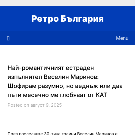
Skip
to
Ретро България
content
Menu
Най-романтичният естраден
изпълнител Веселин Маринов:
Шофирам разумно, но веднъж или два
пъти месечно ме глобяват от КАТ
Posted on август 9, 2025
През последните 30-тина години Веселин Маринов е