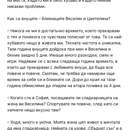
на места, където ми е било хубаво и където нямам
никакви проблеми.
Как са внуците – близнаците Веселин и Цветелина?
– Никога не ми е достатъчно времето, което прекарвам
с тях и понякога се чувствам потиснат от това. Те са най-
хубавото нещо в живота ми. Тяхната чистота е уникална.
Тази година внуците дойдоха при мен и Веселина и
бяхме заедно 5 дни. Имаше много разходки, смях и
игри. Надявам се с всяка следваща година времето, в
което ще прекарвам с любимите внуци, да бъде все
повече и повече. Смятам, че трябва да намирам още
време за себе си и близките си. Дори до края на тази
година обмисляме да отидем на втора почивка за 4 дни.
– Когато сте в София, посещавате ли сладкарницата на
жена ви Веселина? Спортувате ли повече, след като си
хапнете нещо вкусно там?
– Ходя, много е уютна. Моята жена цял живот е мечтала
да има сладкарница. Нейната се казва „Сбъднат сън” и е