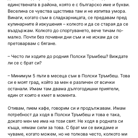
единствената в района, която е с българско име и букви.
Веселина се чувства щастлива там и не изпитва умора.
Винаги, когато съм в сладкарницата, се предавам пред
кулинарните й изкушения – колкото и да се старая да се
въздържам. Колкото до спортуването, вече тичам по-
малко. Почти без почивни дни съм и не искам да се
претоварвам с бягане.
– Често ли ходите до родния Полски Тръмбеш? Виждате
ли се с брат си?
– Минимум 5 пъти в месеца съм в Полски Тръмбеш. Това
си е моят град, който за мен е различен от всички
останали. Имам там двама дългогодишни приятели,
един от които е кмет в момента.
Отивам, пием кафе, говорим си и продължавам. Имам
потребност да ходя в Полски Тръмбеш и това е така,
докато мен ме има на този свят. Не ходя в родната си
къща, нямам сили за това. С брат ми се виждаме и
чуваме, когато можем, но не толкова често, колкото ми