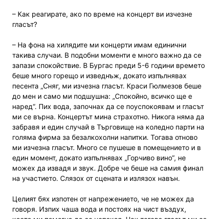
– Как реагирате, ако по време на концерт ви изчезне
гласът?
– На фона на хилядите ми концерти имам единични
такива случаи. В подобни моменти е много важно да се
запази спокойствие. В Бургас преди 5-6 години времето
беше много горещо и изведнъж, докато изпълнявах
песента „Сняг, ми изчезна гласът. Краси Гюлмезов беше
до мен и само ми подшушна: „Спокойно, всичко ще е
наред“. Пих вода, започнах да се поуспокоявам и гласът
ми се върна. Концертът мина страхотно. Никога няма да
забравя и един случай в Търговище на коледно парти на
голяма фирма за безалкохолни напитки. Тогава отново
ми изчезна гласът. Много се пушеше в помещението и в
един момент, докато изпълнявах „Горчиво вино”, не
можех да извадя и звук. Добре че беше на самия финал
на участието. Слязох от сцената и излязох навън.
Целият бях изпотен от напрежението, че не можех да
говоря. Изпих чаша вода и постоях на чист въздух,