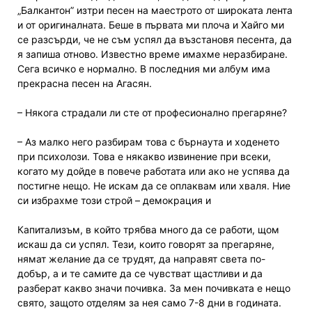
„Балкантон” изтри песен на маестрото от широката лента
и от оригиналната. Беше в първата ми плоча и Хайго ми
се разсърди, че не съм успял да възстановя песента, да
я запиша отново. Известно време имахме неразбиране.
Сега всичко е нормално. В последния ми албум има
прекрасна песен на Агасян.
– Някога страдали ли сте от професионално прегаряне?
– Аз малко него разбирам това с бърнаута и ходенето
при психолози. Това е някакво извинение при всеки,
когато му дойде в повече работата или ако не успява да
постигне нещо. Не искам да се оплаквам или хваля. Ние
си избрахме този строй – демокрация и
Капитализъм, в който трябва много да се работи, щом
искаш да си успял. Тези, които говорят за прегаряне,
нямат желание да се трудят, да направят света по-
добър, а и те самите да се чувстват щастливи и да
разберат какво значи почивка. За мен почивката е нещо
свято, защото отделям за нея само 7-8 дни в годината.