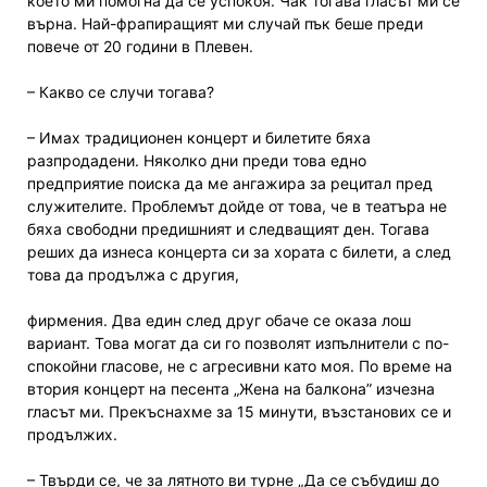
което ми помогна да се успокоя. Чак тогава гласът ми се
върна. Най-фрапиращият ми случай пък беше преди
повече от 20 години в Плевен.
– Какво се случи тогава?
– Имах традиционен концерт и билетите бяха
разпродадени. Няколко дни преди това едно
предприятие поиска да ме ангажира за рецитал пред
служителите. Проблемът дойде от това, че в театъра не
бяха свободни предишният и следващият ден. Тогава
реших да изнеса концерта си за хората с билети, а след
това да продължа с другия,
фирмения. Два един след друг обаче се оказа лош
вариант. Това могат да си го позволят изпълнители с по-
спокойни гласове, не с агресивни като моя. По време на
втория концерт на песента „Жена на балкона” изчезна
гласът ми. Прекъснахме за 15 минути, възстанових се и
продължих.
– Твърди се, че за лятното ви турне „Да се събудиш до