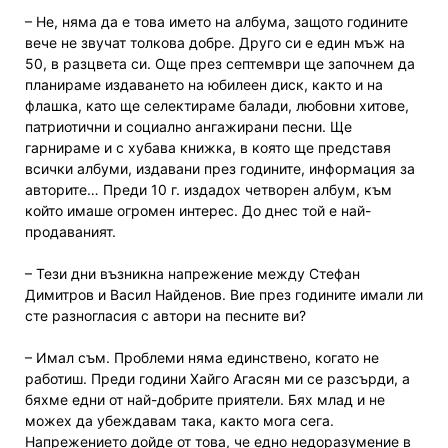
– Не, няма да е това името на албума, защото годините
вече не звучат толкова добре. Друго си е един мъж на
50, в разцвета си. Още през септември ще започнем да
планираме издаването на юбилеен диск, както и на
флашка, като ще селектираме балади, любовни хитове,
патриотични и социално ангажирани песни. Ще
гарнираме и с хубава книжка, в която ще представя
всички албуми, издавани през годините, информация за
авторите… Преди 10 г. издадох четворен албум, към
който имаше огромен интерес. До днес той е най-
продаваният.
– Тези дни възникна напрежение между Стефан
Димитров и Васил Найденов. Вие през годините имали ли
сте разногласия с автори на песните ви?
– Имал съм. Проблеми няма единствено, когато не
работиш. Преди години Хайго Агасян ми се разсърди, а
бяхме едни от най-добрите приятели. Бях млад и не
можех да убеждавам така, както мога сега.
Напрежението дойде от това, че едно недоразумение в