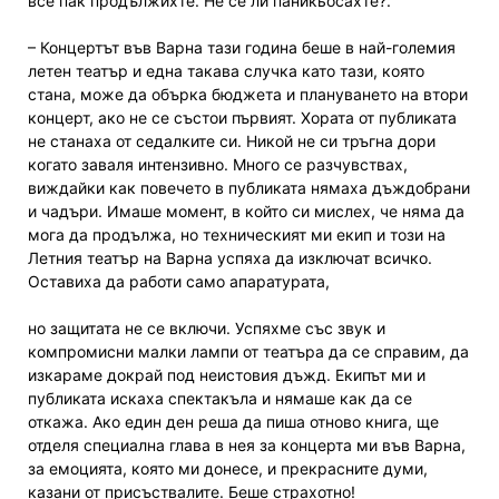
все пак продължихте. Не се ли паникьосахте?.
– Концертът във Варна тази година беше в най-големия
летен театър и една такава случка като тази, която
стана, може да обърка бюджета и плануването на втори
концерт, ако не се състои първият. Хората от публиката
не станаха от седалките си. Никой не си тръгна дори
когато заваля интензивно. Много се разчувствах,
виждайки как повечето в публиката нямаха дъждобрани
и чадъри. Имаше момент, в който си мислех, че няма да
мога да продължа, но техническият ми екип и този на
Летния театър на Варна успяха да изключат всичко.
Оставиха да работи само апаратурата,
но защитата не се включи. Успяхме със звук и
компромисни малки лампи от театъра да се справим, да
изкараме докрай под неистовия дъжд. Екипът ми и
публиката искаха спектакъла и нямаше как да се
откажа. Ако един ден реша да пиша отново книга, ще
отделя специална глава в нея за концерта ми във Варна,
за емоцията, която ми донесе, и прекрасните думи,
казани от присъствалите. Беше страхотно!