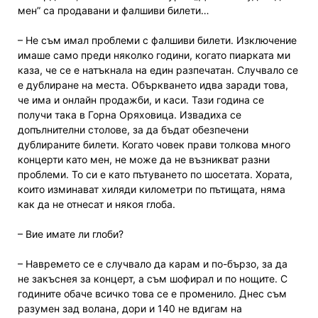
мен” са продавани и фалшиви билети…
– Не съм имал проблеми с фалшиви билети. Изключение
имаше само преди няколко години, когато пиарката ми
каза, че се е натъкнала на един разпечатан. Случвало се
е дублиране на места. Объркването идва заради това,
че има и онлайн продажби, и каси. Тази година се
получи така в Горна Оряховица. Извадиха се
допълнителни столове, за да бъдат обезпечени
дублираните билети. Когато човек прави толкова много
концерти като мен, не може да не възникват разни
проблеми. То си е като пътуването по шосетата. Хората,
които изминават хиляди километри по пътищата, няма
как да не отнесат и някоя глоба.
– Вие имате ли глоби?
– Навремето се е случвало да карам и по-бързо, за да
не закъснея за концерт, а съм шофирал и по нощите. С
годините обаче всичко това се е променило. Днес съм
разумен зад волана, дори и 140 не вдигам на