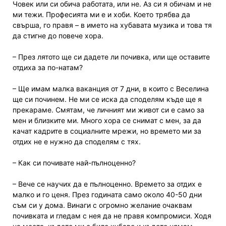
Човек или си обича работата, или не. Аз си я обичам и не
ми тежи. Професията ми е и хоби. Което трябва да
свърша, го правя – в името на хубавата музика и това тя
да стигне до повече хора.
– През лятото ще си дадете ли почивка, или ще оставите
отдиха за по-натам?
– Ще имам малка ваканция от 7 дни, в които с Веселина
ще си починем. Не ми се иска да споделям къде ще я
прекараме. Смятам, че личният ми живот си е само за
мен и близките ми. Много хора се снимат с мен, за да
качат кадрите в социалните мрежи, но времето ми за
отдих не е нужно да споделям с тях.
– Как си почивате най-пълноценно?
– Вече се научих да е пълноценно. Времето за отдих е
малко и го ценя. През годината само около 40-50 дни
съм си у дома. Винаги с огромно желание очаквам
почивката и гледам с нея да не правя компромиси. Ходя