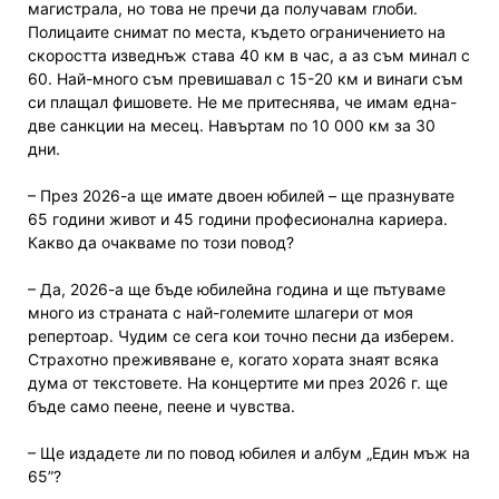
магистрала, но това не пречи да получавам глоби.
Полицаите снимат по места, където ограничението на
скоростта изведнъж става 40 км в час, а аз съм минал с
60. Най-много съм превишавал с 15-20 км и винаги съм
си плащал фишовете. Не ме притеснява, че имам една-
две санкции на месец. Навъртам по 10 000 км за 30
дни.
– През 2026-а ще имате двоен юбилей – ще празнувате
65 години живот и 45 години професионална кариера.
Какво да очакваме по този повод?
– Да, 2026-а ще бъде юбилейна година и ще пътуваме
много из страната с най-големите шлагери от моя
репертоар. Чудим се сега кои точно песни да изберем.
Страхотно преживяване е, когато хората знаят всяка
дума от текстовете. На концертите ми през 2026 г. ще
бъде само пеене, пеене и чувства.
– Ще издадете ли по повод юбилея и албум „Един мъж на
65”?