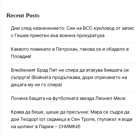
Recent Posts
Дни след назначението: Син на ВСС кукловод от запис
с Гешев приютен във военна прокуратура
Каквото повикало в Петрохан, такова се и обадило в
Пловдив!
Влюбеният Брад Пит не спира да атакува бившата си
съпруга! (Войната продължава, дори отричането на
децата му не го спира)
Почина бащата на футболната звезда Лионел Меси
Крава да беше, щеше да пресъхне: Мара се съдра да
дои Теодор! (от седмица в Сен Тропе, глупакът я води
на шопинг в Париж – СНИМКИ)