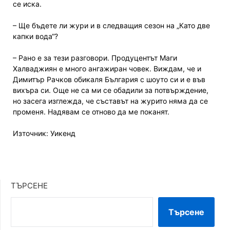
се иска.
– Ще бъдете ли жури и в следващия сезон на „Като две
капки вода“?
– Рано е за тези разговори. Продуцентът Маги
Халваджиян е много ангажиран човек. Виждам, че и
Димитър Рачков обикаля България с шоуто си и е във
вихъра си. Още не са ми се обадили за потвърждение,
но засега изглежда, че съставът на журито няма да се
променя. Надявам се отново да ме поканят.
Източник: Уикенд
ТЪРСЕНЕ
Търсене