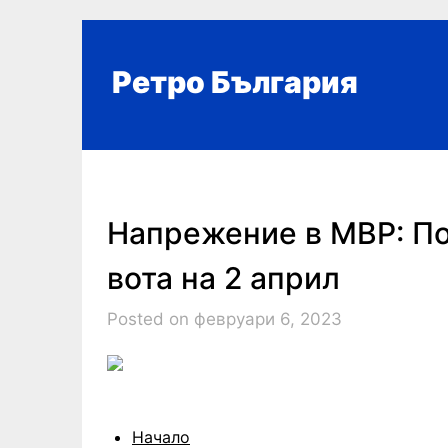
Skip
to
content
Ретро България
Напрежение в МВР: По
вота на 2 април
Posted on февруари 6, 2023
Начало