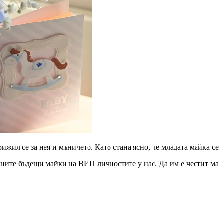
ижил се за нея и мъничето. Като стана ясно, че младата майка с
аните бъдещи майки на ВИП личностите у нас. Да им е честит ма