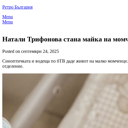
Skip
Ретро България
to
Menu
content
Menu
Натали Трифонова стана майка на момч
Posted on септември 24, 2025
Синоптичката и водеща по бТВ даде живот на малко момченце.
отделение.