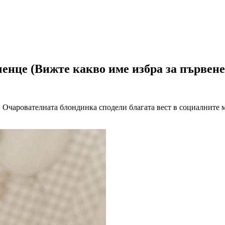
енце (Вижте какво име избра за първене
 Очарователната блондинка сподели благата вест в социалните 