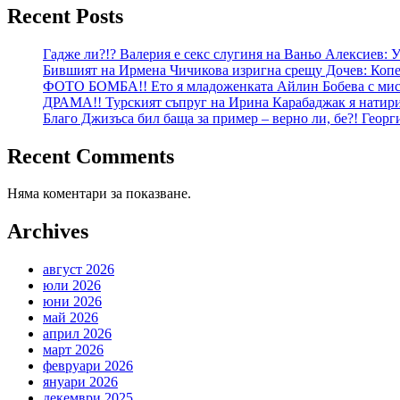
Recent Posts
Гадже ли?!? Валерия е секс слугиня на Ваньо Алексиев:
Бившият на Ирмена Чичикова изригна срещу Дочев: Копе
ФОТО БОМБА!! Ето я младоженката Айлин Бобева с мист
ДРАМА!! Турският съпруг на Ирина Карабаджак я натири:
Благо Джизъса бил баща за пример – верно ли, бе?! Геор
Recent Comments
Няма коментари за показване.
Archives
август 2026
юли 2026
юни 2026
май 2026
април 2026
март 2026
февруари 2026
януари 2026
декември 2025