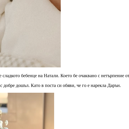
 сладкото бебенце на Натали. Което бе очаквано с нетърпение от
 добре дошъл. Като в поста си обяви, че го е нарекла Дарън.