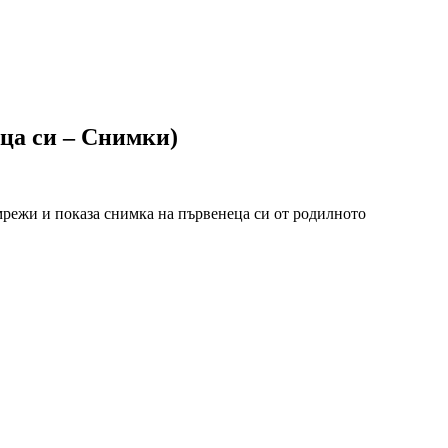
ца си – Снимки)
мрежи и показа снимка на първенеца си от родилното