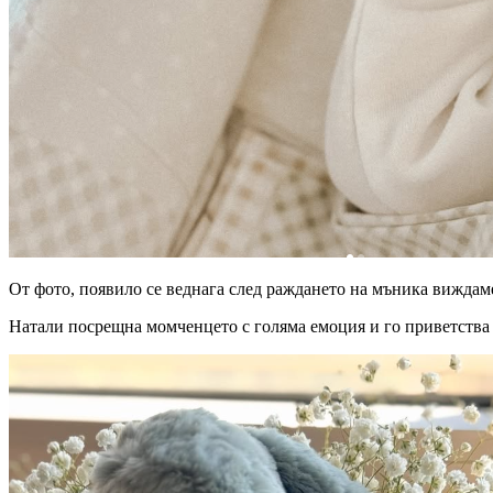
От фото, появило се веднага след раждането на мъника виждаме
Натали посрещна момченцето с голяма емоция и го приветства с