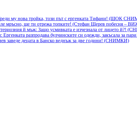
 Уреди му нова тройка, този път с ергенката Тифани! (ШОК СН
ле мръсно, ще ти отрежа топките! (Стефан Щерев побесня – В
ериозния й мъж: Защо усмивката е изчезнала от лицето й?! (
 Ергенката разпродава булчинските си одежди, закъсала за пар
гиев заведе децата в Банско веднъж за две години! (СНИМКИ)