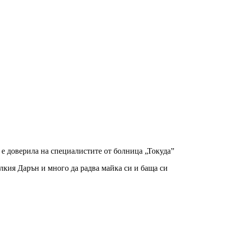
е е доверила на специалистите от болница „Токуда”
лкия Дарън и много да радва майка си и баща си