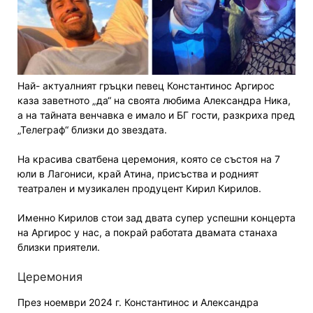
Най- актуалният гръцки певец Константинос Аргирос
каза заветното „да“ на своята любима Александра Ника,
а на тайната венчавка е имало и БГ гости, разкриха пред
„Телеграф“ близки до звездата.
На красива сватбена церемония, която се състоя на 7
юли в Лагониси, край Атина, присъства и родният
театрален и музикален продуцент Кирил Кирилов.
Именно Кирилов стои зад двата супер успешни концерта
на Аргирос у нас, а покрай работата двамата станаха
близки приятели.
Церемония
През ноември 2024 г. Константинос и Александра