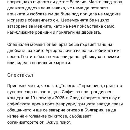
посрещнаха първото си дете – Василис. Малко след това
двамата дадоха ясна заявка, че няма да позволят
връзката и любовта им да бъде под прицела на медиите
и спазиха обещанието си. Церемонията бе изцяло
затворена за медиите, като на нея присъстваха само
най-близките роднини и приятели на двойката.
Специален момент от вечерта беше първият танц на
двойката, за който Аргирос лично изпълни любимата им
песен. Гостите бяха помолени да не публикуват снимки
или видеа в социалните мрежи.
Спектакъл
Припомняме ви, че както „Телеграф“ пръв писа, гръцката
суперзвезда се завръща в София за нов грандиозен
концерт на 19 ноември 2025 г. След невероятното шоу в
софийската Арена през февруари, гръцката звезда спази
обещанието и ще се завърне отново в България, за да
изпее най-големите си хитове, съобщават
организаторите от „Ажур пико“.