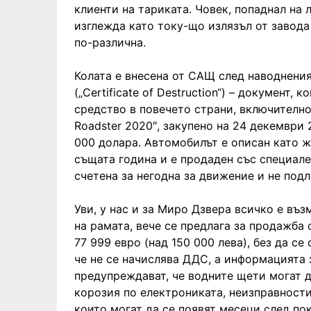
клиенти на тариката. Човек, попаднал на 
изглежда като току-що излязъл от завода
по-различна.
Колата е внесена от САЩ след наводнения
(„Certificate of Destruction“) – документ,
средство в повечето страни, включителн
Roadster 2020″, закупено на 24 декември 
000 долара. Автомобилът е описан като 
същата година и е продаден със специален
счетена за негодна за движение и не под
Уви, у нас и за Миро Дзвера всичко е въ
на рамата, вече се предлага за продажба 
77 999 евро (над 150 000 лева), без да с
че не се начислява ДДС, а информацията 
предупреждават, че водните щети могат д
корозия по електрониката, неизправности
които могат да се появят месеци след пок