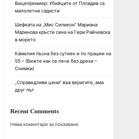
Вицепремиер: Убийците от Пловдив са
малолетни садисти
Шефката на „Мис Силикон“ Мариана
Маринова кръсти сина на Гери Райчевска
в морето
Камелия лъсна без сутиен и по прашки на
55 – (Вижте как се пече без дрехи –
Снимки)
„Справедливи цени“ във веригите, ама
друг път
Recent Comments
Няма коментари за показване.