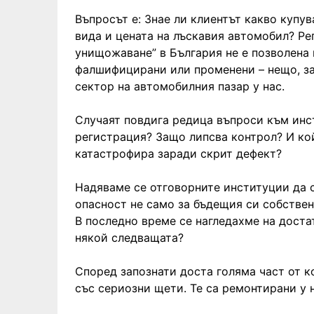
Въпросът е: Знае ли клиентът какво купув
вида и цената на лъскавия автомобил? Ре
унищожаване” в България не е позволена 
фалшифицирани или променени – нещо, за 
сектор на автомобилния пазар у нас.
Случаят повдига редица въпроси към инс
регистрация? Защо липсва контрол? И ко
катастрофира заради скрит дефект?
Надяваме се отговорните институции да 
опасност не само за бъдещия си собствен
В последно време се нагледахме на доста
някой следващата?
Според запознати доста голяма част от к
със сериозни щети. Те са ремонтирани у 