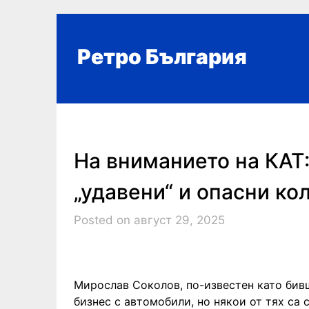
Skip
to
content
Ретро България
На вниманието на КАТ
„удавени“ и опасни ко
Posted on август 29, 2025
Мирослав Соколов, по-известен като бив
бизнес с автомобили, но някои от тях са