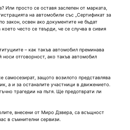
а? Или просто се оставя заслепен от марката,
гистрацията на автомобили със „Сертификат за
по закон, освен ако документите не бъдат
което често се твърди, че се случва в сивия
титуциите – как такъв автомобил преминава
й носи отговорност, ако такъв автомобил
се самосезират, защото возилото представлява
ик, а и за останалите участници в движението.
тъчно трагедии на пътя. Ще предотврати ли
олите, внесени от Миро Дзвера, са всъщност
нас в съмнителни сервизи.