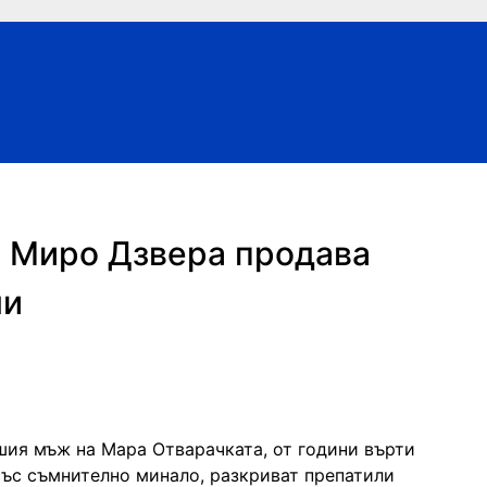
: Миро Дзвера продава
ли
шия мъж на Мара Отварачката, от години върти
 със съмнително минало, разкриват препатили