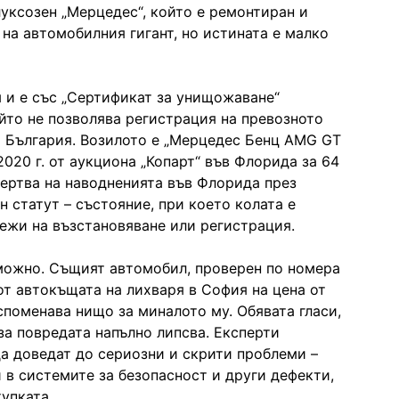
луксозен „Мерцедес“, който е ремонтиран и
 на автомобилния гигант, но истината е малко
 и е със „Сертификат за унищожаване“
 който не позволява регистрация на превозното
о България. Возилото е „Мерцедес Бенц АМG GТ
2020 г. от аукциона „Копарт“ във Флорида за 64
жертва на наводненията във Флорида през
 статут – състояние, при което колата е
лежи на възстановяване или регистрация.
зможно. Същият автомобил, проверен по номера
от автокъщата на лихваря в София на цена от
е споменава нищо за миналото му. Обявата гласи,
за повредата напълно липсва. Експерти
а доведат до сериозни и скрити проблеми –
 в системите за безопасност и други дефекти,
упката.