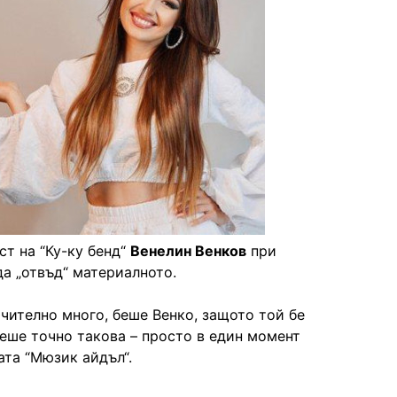
т на “Ку-ку бенд“
Венелин Венков
при
а „отвъд“ материалното.
ючително много, беше Венко, защото той бе
беше точно такова – просто в един момент
ата “Мюзик айдъл“.