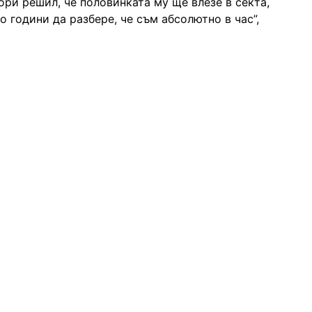
ри решил, че половинката му ще влезе в секта,
о години да разбере, че съм абсолютно в час”,