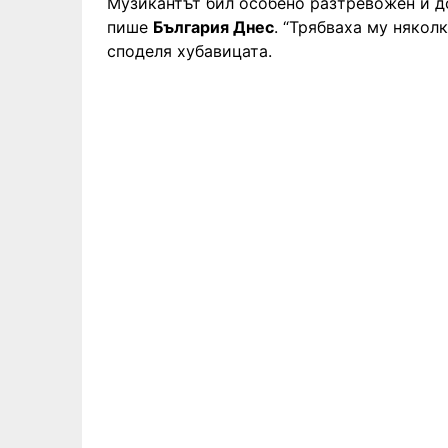
Музикантът бил особено разтревожен и до
пише
България Днес
. “Трябваха му няколк
споделя хубавицата.