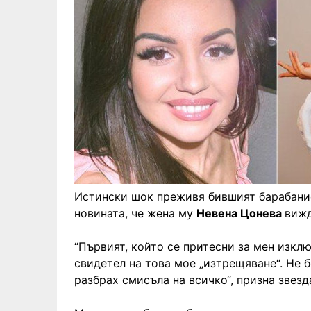
Истински шок преживя бившият барабанис
новината, че жена му
Невена Цонева
вижд
“Първият, който се притесни за мен изкл
свидетел на това мое „изтрещяване“. Не 
разбрах смисъла на всичко“, призна звезд