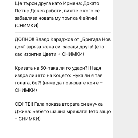
Ще търси друга като Ирмена: Докато
Петър Дочев работи, вижте с кого се
забавлява новата му тръпка Фейгин!
(СНИМКИ)
ДОЛНО!! Владо Караджов от „Бригада Нов
дом“ заряза жена си, заради друга! (ето
как изригна Цвети + СНИМКИ)
Кризата на 50-така ли го удари?! Надя
издра лицето на Коцето: Чука ли я тая
голата, бе?! (няма да повярвате коя е –
СНИМКИ)
СЕФТЕ!! Гала показа втората си внучка
Джина: Бебето шашна мрежата! (ето защо
– СНИМКИ)