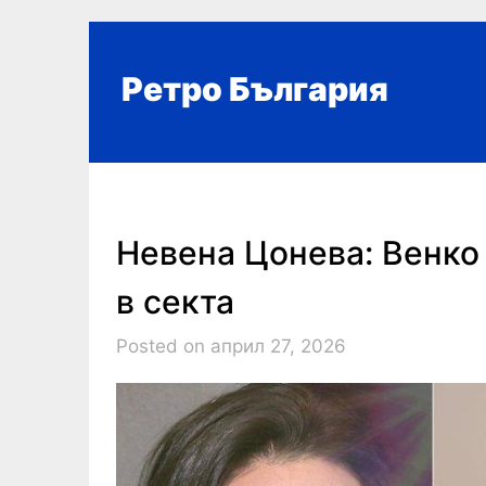
Skip
to
content
Ретро България
Невена Цонева: Венко
в секта
Posted on април 27, 2026