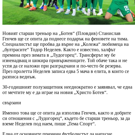
Новият старши треньор на „Ботев“ (Пловдив) Станислав
Генчев ще се опита да поднесе подарък на феновете на тима.
Специалистът ще пробва да върне на „Колежа“ любимеца на
„бултрасите“ Тодор Неделев. Както е известно, халфът
премина през зимата в „Лудогорец“. Трансферът му бе
изненадващ и шокира привържениците. Той обаче така и не
успя да се наложи при разградчани и по-често бе резерва.
През пролетта Неделев записа едва 5 мача в елита, в които се
разписа веднъж.
30-годишният полузащитник нееднократно е заявявал, че една
от мечтите му е да играе на новия „Христо Ботев“.
свързани
Именно това ще се опита да използва Генчев, както и добрите
си отношения с „Лудогорец“, където бе старши треньор, за да
вземе Неделев под наем, пише „Тема Спорт“.
Една от основните причини футболистът да напусне