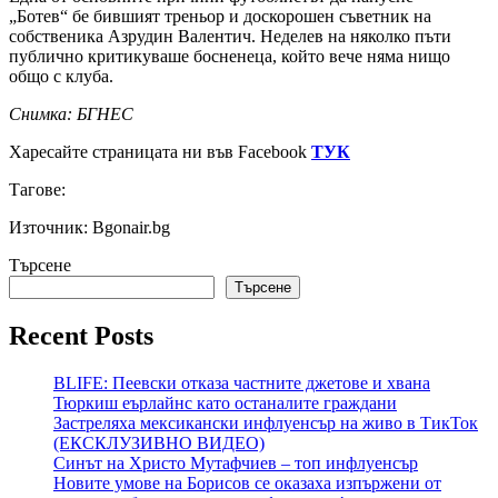
„Ботев“ бе бившият треньор и доскорошен съветник на
собственика Азрудин Валентич. Неделев на няколко пъти
публично критикуваше босненеца, който вече няма нищо
общо с клуба.
Снимка: БГНЕС
Харесайте страницата ни във Facebook
ТУК
Тагове:
Източник: Bgonair.bg
Търсене
Търсене
Recent Posts
BLIFE: Пеевски отказа частните джетове и хвана
Тюркиш еърлайнс като останалите граждани
Застреляха мексикански инфлуенсър на живо в ТикТок
(ЕКСКЛУЗИВНО ВИДЕО)
Синът на Христо Мутафчиев – топ инфлуенсър
Новите умове на Борисов се оказаха изпържени от