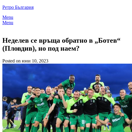
Skip
Ретро България
to
Menu
content
Menu
Неделев се връща обратно в „Ботев“
(Пловдив), но под наем?
Posted on юни 10, 2023