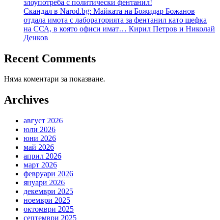
злоупотреба с политически фентанил!
Скандал в Narod.bg: Майката на Божидар Божанов
отдала имота с лабораторията за фентанил като шефка
на ССА, в която офиси имат… Кирил Петров и Николай
Денков
Recent Comments
Няма коментари за показване.
Archives
август 2026
юли 2026
юни 2026
май 2026
април 2026
март 2026
февруари 2026
януари 2026
декември 2025
ноември 2025
октомври 2025
септември 2025