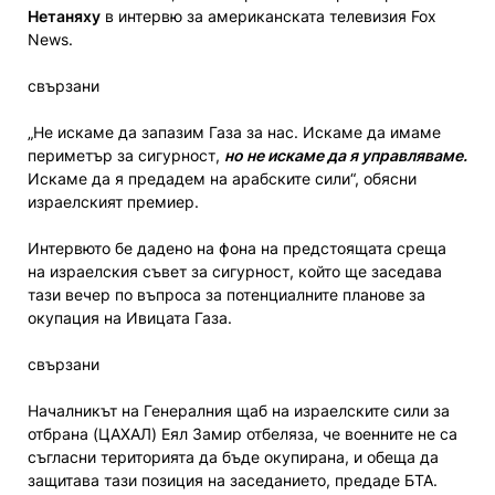
Нетаняху
в интервю за американската телевизия Fox
News.
свързани
„Не искаме да запазим Газа за нас. Искаме да имаме
периметър за сигурност,
но не искаме да я управляваме.
Искаме да я предадем на арабските сили“, обясни
израелският премиер.
Интервюто бе дадено на фона на предстоящата среща
на израелския съвет за сигурност, който ще заседава
тази вечер по въпроса за потенциалните планове за
окупация на Ивицата Газа.
свързани
Началникът на Генералния щаб на израелските сили за
отбрана (ЦАХАЛ) Еял Замир отбеляза, че военните не са
съгласни територията да бъде окупирана, и обеща да
защитава тази позиция на заседанието, предаде БТА.