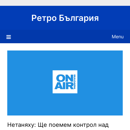
Skip
to
Ретро България
content
Menu
Нетаняху: Ще поемем контрол над