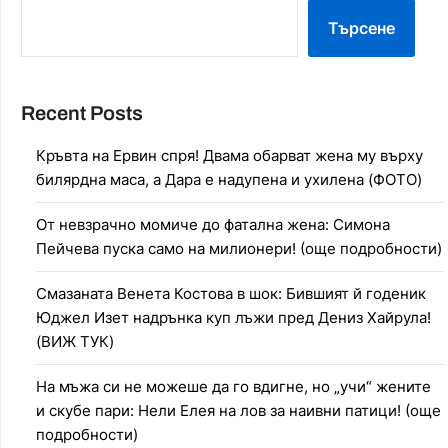
Търсене
Recent Posts
Кръвта на Ервин спря! Двама обарват жена му върху
билярдна маса, а Дара е надупена и ухилена (ФОТО)
От невзрачно момиче до фатална жена: Симона
Пейчева пуска само на милионери! (още подробности)
Смазаната Венета Костова в шок: Бившият й годеник
Юджел Изет надрънка куп лъжи пред Дениз Хайрула!
(ВИЖ ТУК)
На мъжа си не можеше да го вдигне, но „учи“ жените
и скубе пари: Нели Елея на лов за наивни патици! (още
подробности)