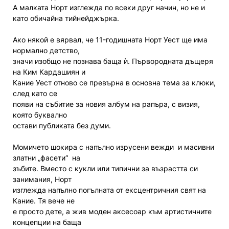
А малката Норт изглежда по всеки друг начин, но не и
като обичайна тийнейджърка.
Ако някой е вярвал, че 11-годишната Норт Уест ще има
нормално детство,
значи изобщо не познава баща ѝ. Първородната дъщеря
на Ким Кардашиян и
Кание Уест отново се превърна в основна тема за клюки,
след като се
появи на събитие за новия албум на рапъра, с визия,
която буквално
остави публиката без думи.
Момичето шокира с напълно изрусени вежди и масивни
златни „фасети“ на
зъбите. Вместо с кукли или типични за възрастта си
занимания, Норт
изглежда напълно погълната от ексцентричния свят на
Кание. Тя вече не
е просто дете, а жив моден аксесоар към артистичните
концепции на баща