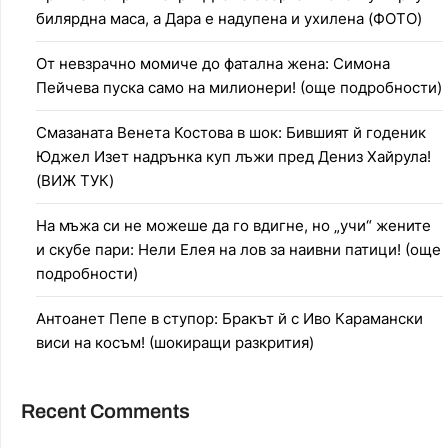
билярдна маса, а Дара е надупена и ухилена (ФОТО)
От невзрачно момиче до фатална жена: Симона
Пейчева пуска само на милионери! (още подробности)
Смазаната Венета Костова в шок: Бившият й годеник
Юджел Изет надрънка куп лъжи пред Дениз Хайрула!
(ВИЖ ТУК)
На мъжа си не можеше да го вдигне, но „учи“ жените
и скубе пари: Нели Елея на лов за наивни патици! (още
подробности)
Антоанет Пепе в ступор: Бракът й с Иво Карамански
виси на косъм! (шокиращи разкрития)
Recent Comments