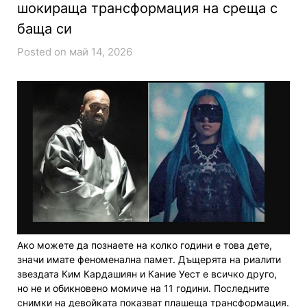
шокираща трансформация на среща с
баща си
Posted on май 14, 2026
Ако можете да познаете на колко години е това дете,
значи имате феноменална памет. Дъщерята на риалити
звездата Ким Кардашиян и Кание Уест е всичко друго,
но не и обикновено момиче на 11 години. Последните
снимки на девойката показват плашеща трансформация.