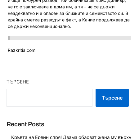
и още по-бурен развод. Той обвиняваше Крис Дженър,
че го е заключвала в дома им, а тя – че се държи
неадекватно и е опасен за близките и семейството си. В
крайна сметка разводът е факт, а Кание продължава да
се държи неконвенционално.
Razkritia.com
ТЪРСЕНЕ
Търсене
Recent Posts
Кръвта на Ервин спря! Двама обарват жена му върху