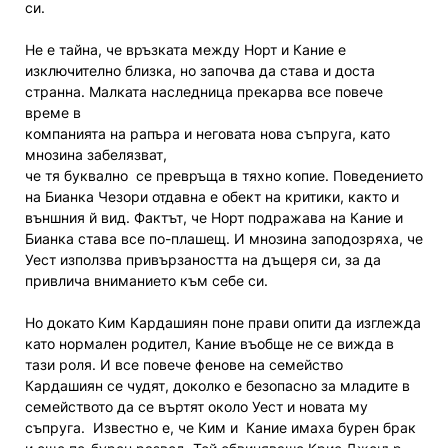
си.
Не е тайна, че връзката между Норт и Кание е
изключително близка, но започва да става и доста
странна. Малката наследница прекарва все повече
време в
компанията на рапъра и неговата нова съпруга, като
мнозина забелязват,
че тя буквално се превръща в тяхно копие. Поведението
на Бианка Чезори отдавна е обект на критики, както и
външния й вид. Фактът, че Норт подражава на Кание и
Бианка става все по-плашещ. И мнозина заподозряха, че
Уест използва привързаността на дъщеря си, за да
привлича вниманието към себе си.
Но докато Ким Кардашиян поне прави опити да изглежда
като нормален родител, Кание въобще не се вижда в
тази роля. И все повече фенове на семейство
Кардашиян се чудят, доколко е безопасно за младите в
семейството да се въртят около Уест и новата му
съпруга. Известно е, че Ким и Кание имаха бурен брак