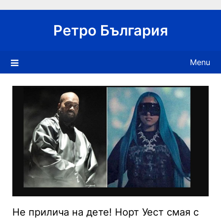
Skip
to
Ретро България
content
Menu
Не прилича на дете! Норт Уест смая с