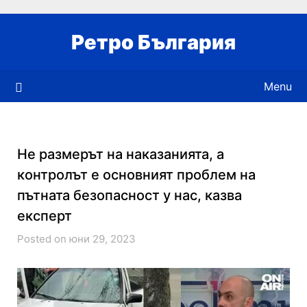
Skip
to
Ретро България
content
Menu
Не размерът на наказанията, а
контролът е основният проблем на
пътната безопасност у нас, казва
експерт
Posted on юни 29, 2023