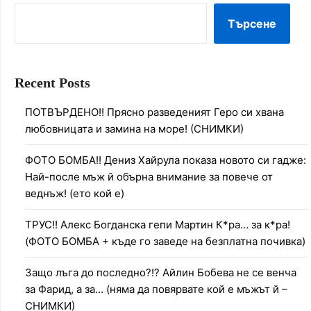
Търсене
Recent Posts
ПОТВЪРДЕНО!! Прясно разведеният Геро си хвана
любовницата и замина на море! (СНИМКИ)
ФОТО БОМБА!! Дениз Хайрула показа новото си гадже:
Най-после мъж й обърна внимание за повече от
веднъж! (ето кой е)
ТРУС!! Алекс Богданска гепи Мартин К*ра… за к*ра!
(ФОТО БОМБА + къде го заведе на безплатна почивка)
Защо лъга до последно?!? Айлин Бобева не се венча
за Фарид, а за… (няма да повярвате кой е мъжът й –
СНИМКИ)