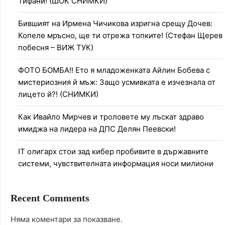
Тифани! (ШОК СНИМКИ)
Бившият на Ирмена Чичикова изригна срещу Дочев:
Копеле мръсно, ще ти отрежа топките! (Стефан Щерев
побесня – ВИЖ ТУК)
ФОТО БОМБА!! Ето я младоженката Айлин Бобева с
мистериозния й мъж: Защо усмивката е изчезнала от
лицето й?! (СНИМКИ)
Как Ивайло Мирчев и троловете му лъскат здраво
имиджа на лидера на ДПС Делян Пеевски!
IT олигарх стои зад кибер пробивите в държавните
системи, чувствителната информация носи милиони
Recent Comments
Няма коментари за показване.