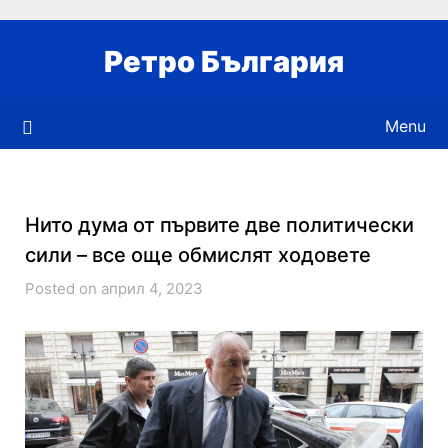
Skip
to
Ретро България
content
Menu
Нито дума от първите две политически
сили – все още обмислят ходовете
Posted on април 4, 2023