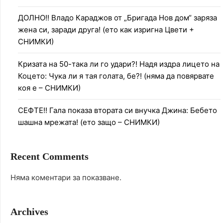
ДОЛНО!! Владо Караджов от „Бригада Нов дом“ заряза
жена си, заради друга! (ето как изригна Цвети +
СНИМКИ)
Кризата на 50-така ли го удари?! Надя издра лицето на
Коцето: Чука ли я тая голата, бе?! (няма да повярвате
коя е – СНИМКИ)
СЕФТЕ!! Гала показа втората си внучка Джина: Бебето
шашна мрежата! (ето защо – СНИМКИ)
Recent Comments
Няма коментари за показване.
Archives