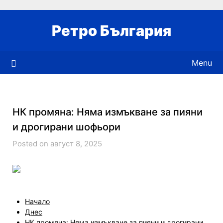
Skip
to
Ретро България
content
Menu
НК промяна: Няма измъкване за пияни
и дрогирани шофьори
Posted on август 8, 2025
Начало
Днес
НК промяна: Няма измъкване за пияни и дрогирани