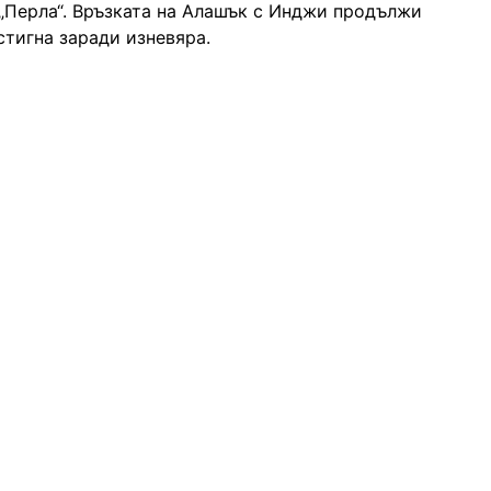
 „Перла“. Връзката на Алашък с Инджи продължи
стигна заради изневяра.