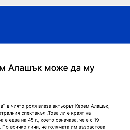
ем Алашък може да му
в“, в чиято роля влезе актьорът Керем Алашък,
тралния спектакъл „Това ли е краят на
е едва на 45 г., което означава, че е с 19
 По всичко личи, че голямата им възрастова