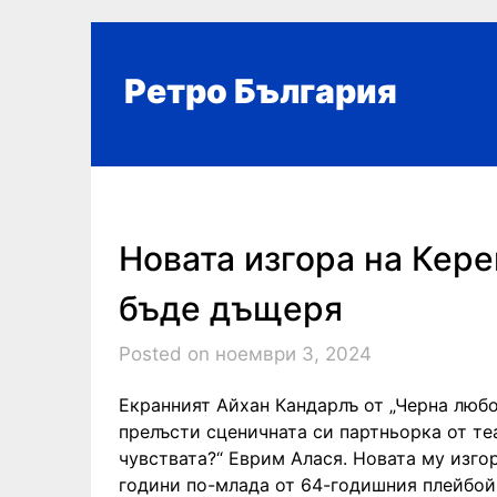
Skip
to
content
Ретро България
Новата изгора на Кер
бъде дъщеря
Posted on ноември 3, 2024
Екранният Айхан Кандарлъ от „Черна любо
прелъсти сценичната си партньорка от теа
чувствата?“ Еврим Алася. Новата му изгора 
години по-млада от 64-годишния плейбой.