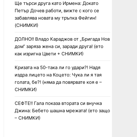
Ще търси друга като Ирмена: Докато
Петър Дочев работи, вижте с кого се
забавлява новата му тръпка Фейгин!
(СНИМКИ)
ДОЛНО!! Владо Караджов от „Бригада Нов
дом“ заряза жена си, заради друга! (ето
как изригна Цвети + СНИМКИ)
Кризата на 50-така ли го удари?! Надя
издра лицето на Коцето: Чука ли я тая
голата, бе?! (няма да повярвате коя е –
СНИМКИ)
СЕФТЕ!! Гала показа втората си внучка
Джина: Бебето шашна мрежата! (ето защо
– СНИМКИ)