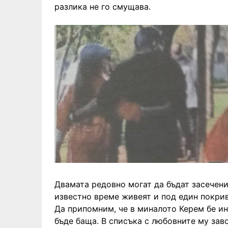
разлика не го смущава.
Двамата редовно могат да бъдат засечени
известно време живеят и под един покри
Да припомним, че в миналото Керем бе ин
бъде баща. В списъка с любовните му зав