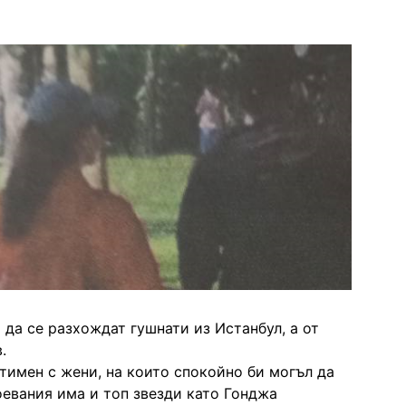
 да се разхождат гушнати из Истанбул, а от
в.
тимен с жени, на които спокойно би могъл да
оевания има и топ звезди като Гонджа