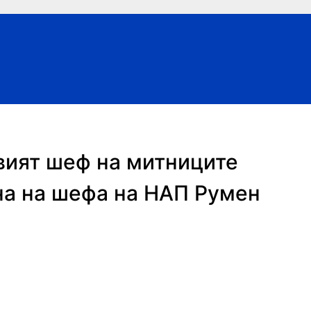
овият шеф на митниците
на на шефа на НАП Румен