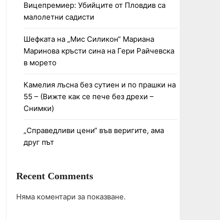
Вицепремиер: Убийците от Пловдив са
малолетни садисти
Шефката на „Мис Силикон“ Мариана
Маринова кръсти сина на Гери Райчевска
в морето
Камелия лъсна без сутиен и по прашки на
55 – (Вижте как се пече без дрехи –
Снимки)
„Справедливи цени“ във веригите, ама
друг път
Recent Comments
Няма коментари за показване.