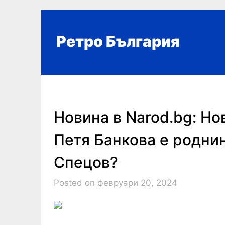
Skip
to
content
Ретро България
Новина в Narod.bg: Н
Петя Банкова е родни
Спецов?
Posted on февруари 20, 2024