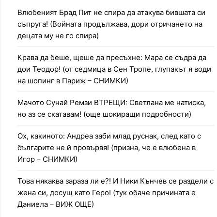
Влюбеният Брад Пит не спира да атакува бившата си
съпруга! (Войната продължава, дори отричането на
децата му не го спира)
Крава да беше, щеше да пресъхне: Мара се съдра да
дои Теодор! (от седмица в Сен Тропе, глупакът я води
на шопинг в Париж – СНИМКИ)
Мачото Сунай Ремзи ВТРЕЩИ: Светлана ме натиска,
но аз се скатавам! (още шокиращи подробности)
Ох, какиното: Андреа заби млад руснак, след като с
българите не й провървя! (призна, че е влюбена в
Игор – СНИМКИ)
Това някаква зараза ли е?! И Ники Кънчев се раздели с
жена си, досущ като Геро! (тук обаче причината е
Даниела – ВИЖ ОЩЕ)