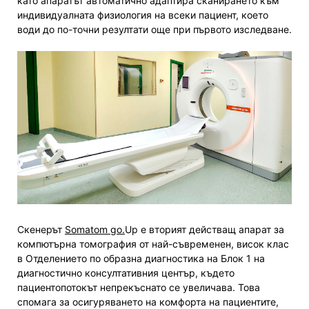
като апаратът автоматично адаптира сканирането към
индивидуалната физиология на всеки пациент, което
води до по-точни резултати още при първото изследване.
Скенерът
Somatom go.
Up е вторият действащ апарат за
компютърна томография от най-съвременен, висок клас
в Отделението по образна диагностика на Блок 1 на
диагностично консултативния център, където
пациентопотокът непрекъснато се увеличава. Това
спомага за осигуряването на комфорта на пациентите,