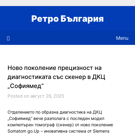
Skip
to
Ретро България
content
Menu
Ново поколение прецизност на
диагностиката със скенер в ДКЦ
„Софиямед“
Posted on август 26, 2025
Отделението по образна диагностика на ДКЦ
„Софиямед“ вече разполага с последен модел
компютърен томограф (скенер) от ново поколение
Somatom go.Up – иновативна система от Siemens