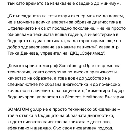
тъй като времето за изчакване е сведено до минимум.
„С въвеждането на този втори скенер можем да кажем,
че в момента всички апарати за образна диагностика в
Отделението ни са от последно поколение. Ние не просто
обновяваме техниката всяка година, а инвестираме в
бъдещето на диагностиката, за да гарантираме още по-
добро здравеопазване за нашите пациенти“, казва д-р
Тинка Данчева, управител на ДКЦ „Софиямед“.
„Компютърния томограф Somatom go.Up e съвременна
технология, която осигурява по-висока прецизност и
качество на образите, а това води до удобство на
специалистите по образна диагностика и до по-високо
качество на лечението на пациентите,“ коментира Тодор
Воденичаров, управител на Siemens Healthcare България.
SOMATOM go.Up не е просто техническо обновление –
той е стъпка в бъдещето на образната диагностика,
където високото качество на грижата е достъпно,
ефективно и щадящо. Със своя иновативен подход,