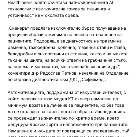
Healthineers, която съчетава най-съвременните AI
технологии с изключителна грижа за пациента и
устойчивост към околната среда.
„Скенерът предлага изключително бързо получаване на
прецизни образи с минимално лъчево натоварване за
пациентите. Подходящ е за диагностика на травми на
раменна, тазобедрена, колянна, глезенна стави и глава,
белодробни и онкологични състояния, както и на меките
тъкани на шията, на всички отдели на гръбначния стълб,
на корема и малкия таз, мозъчни заболявания и др.“,
коментира д-р Радослав Петков, началник на Отделение
по образна диагностика към ДКЦ „Софиямед“.
Автоматизацията, поддържана от изкуствен интелект, с
който разполага този модел КТ скенер намалява до
минимум дозата на лъчение за пациентите, но без това
да се отразява на качеството на образа. Изследванията
се провеждат за значително по-кратко време, което
редуцира дискомфорта и напрежението при пациентите.
Намалена е и нуждата от повтарящи се изследвания, тъй