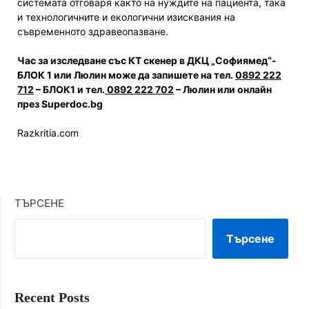
системата отговаря както на нуждите на пациента, така
и технологичните и екологични изисквания на
съвременното здравеопазване.
Час за изследване със КТ скенер в ДКЦ „Софиямед“-
БЛОК 1 или Люлин може да запишете на тел.
0892 222
712
– БЛОК1 и тел.
0892 222 702
– Люлин или онлайн
през
Superdoc.bg
Razkritia.com
ТЪРСЕНЕ
Търсене
Recent Posts