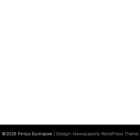
©2026 Ретро България
| Design:
Newspaperly WordPress Theme