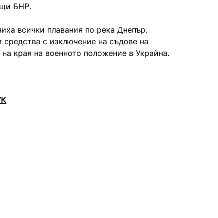
бщи БНР.
иха всички плавания по река Днепър.
и средства с изключение на съдове на
на края на военното положение в Украйна.
УК