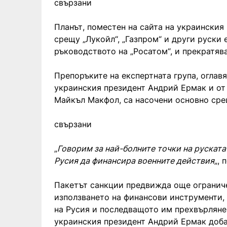
свързани
Планът, поместен на сайта на украинския
срещу „Лукойл“, „Газпром“ и други руски
ръководството на „Росатом“, и прекратява
Препоръките на експертната група, оглав
украинския президент Андрий Ермак и от
Майкъл Макфол, са насочени основно сре
свързани
„
Говорим за най-болните точки на руската
Русия да финансира военните действия
„,
Пакетът санкции предвижда още ограниче
използването на финансови инструменти,
на Русия и последващото им прехвърляне 
украинския президент Андрий Ермак доба