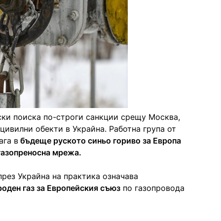
ки поиска по-строги санкции срещу Москва,
цивилни обекти в Украйна. Работна група от
ага в
бъдеще руското синьо гориво за Европа
газопреносна мрежа.
през Украйна на практика означава
роден газ за Европейския съюз
по газопровода