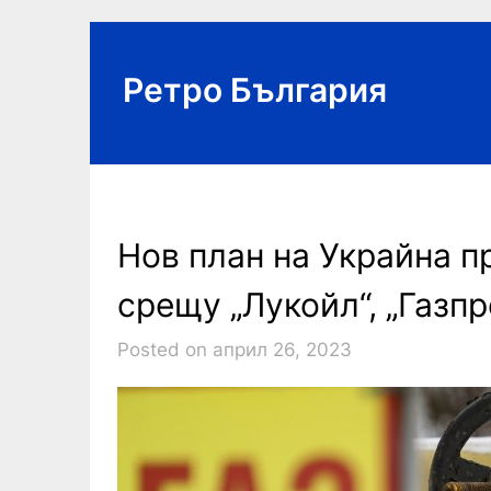
Skip
to
content
Ретро България
Нов план на Украйна 
срещу „Лукойл“, „Газпр
Posted on април 26, 2023