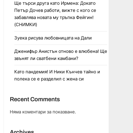
Ще търси друга като Ирмена: Докато
Петър Дочев работи, вижте с кого се
забавлява новата му тръпка Фейгин!
(СНИМКИ)
Зуека рисува любовницата на Дали
Дженифър Анистън отново е влюбена! Ще
звънят ли сватбени камбани?
Като пандемия! И Ники Кънчев тайно и
полека се е разделил с жена си
Recent Comments
Няма коментари за показване.
Archives