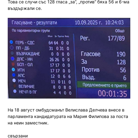
Това се случи със 128 гласа „за“, „против“ бяха 56 и 6-ма
въздържали се.
На 18 август омбудсманът Велислава Делчева внесе в
парламента кандидатурата на Мария Филипова за поста
на неин заместник.
свързани