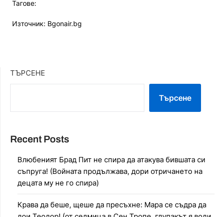
Тагове:
Източник: Bgonair.bg
ТЪРСЕНЕ
Търсене
Recent Posts
Влюбеният Брад Пит не спира да атакува бившата си
съпруга! (Войната продължава, дори отричането на
децата му не го спира)
Крава да беше, щеше да пресъхне: Мара се съдра да
дои Теодор! (от седмица в Сен Тропе, глупакът я води