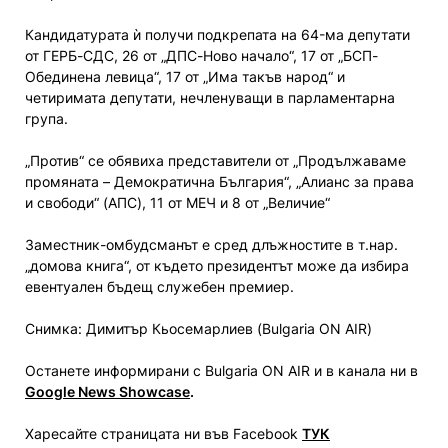
Кандидатурата ѝ получи подкрепата на 64-ма депутати
от ГЕРБ-СДС, 26 от „ДПС-Ново начало“, 17 от „БСП-
Обединена левица“, 17 от „Има такъв народ“ и
четиримата депутати, нечленуващи в парламентарна
група.
„Против“ се обявиха представители от „Продължаваме
промяната – Демократична България“, „Алианс за права
и свободи“ (АПС), 11 от МЕЧ и 8 от „Величие“
Заместник-омбудсманът е сред длъжностите в т.нар.
„домова книга“, от където президентът може да избира
евентуален бъдещ служебен премиер.
Снимка: Димитър Кьосемарлиев (Bulgaria ON AIR)
Останете информирани с Bulgaria ON AIR и в канала ни в
Google News Showcase
.
Харесайте страницата ни във Facebook
ТУК