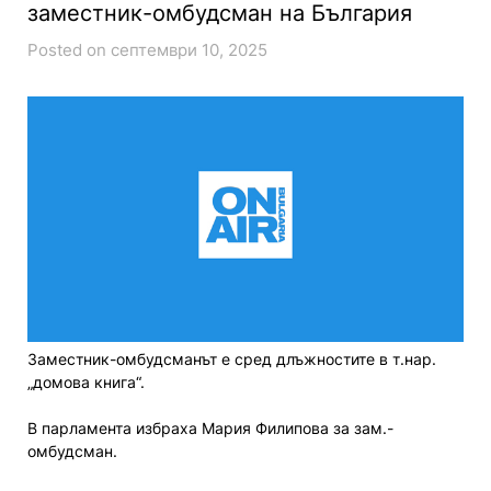
заместник-омбудсман на България
Posted on септември 10, 2025
Заместник-омбудсманът е сред длъжностите в т.нар.
„домова книга“.
В парламента избраха Мария Филипова за зам.-
омбудсман.