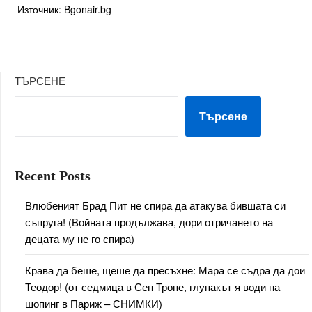
Източник: Bgonair.bg
ТЪРСЕНЕ
Търсене
Recent Posts
Влюбеният Брад Пит не спира да атакува бившата си
съпруга! (Войната продължава, дори отричането на
децата му не го спира)
Крава да беше, щеше да пресъхне: Мара се съдра да дои
Теодор! (от седмица в Сен Тропе, глупакът я води на
шопинг в Париж – СНИМКИ)