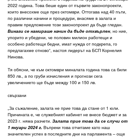
2022 година. Това беше един от първите законопроекти,
които внесохме още през октомври. Оттогава над 40 пъти,
по различни начини и процедури, внасяме в залата и
правим предложение този законопроект да бъде гледан.
Винаги се намираше начин да бъде отхвърлен
, но ние,
упорито и убедени, че половин милион работещи и
особено работещи бедни, имат нужда от подкрепа, го
предлагахме отново“, настоя лидерът на БСП Корнелия
Нинова.
Тя обясни, че към октомври миналата година това са били
850 лв., а по груби изчисления и прогнози сега
увеличението ще бъде между 100 и 150 лв.
свързани
„За съжаление, залата не прие това да стане от 1 юли.
Причината е, че служебният кабинет не внесе бюджет и за
2023 г. няма разчети.
Залата прие това да се случи от
1 януари 2024 г.
Въпреки това отчитаме като наш
значителен успех в последните дни на парламента – още