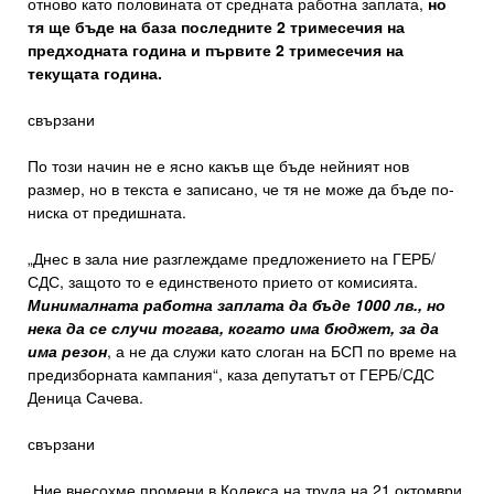
отново като половината от средната работна заплата,
но
тя ще бъде на база последните 2 тримесечия на
предходната година и първите 2 тримесечия на
текущата година.
свързани
По този начин не е ясно какъв ще бъде нейният нов
размер, но в текста е записано, че тя не може да бъде по-
ниска от предишната.
„Днес в зала ние разглеждаме предложението на ГЕРБ/
СДС, защото то е единственото прието от комисията.
Минималната работна заплата да бъде 1000 лв., но
нека да се случи тогава, когато има бюджет, за да
има резон
, а не да служи като слоган на БСП по време на
предизборната кампания“, каза депутатът от ГЕРБ/СДС
Деница Сачева.
свързани
„Ние внесохме промени в Кодекса на труда на 21 октомври