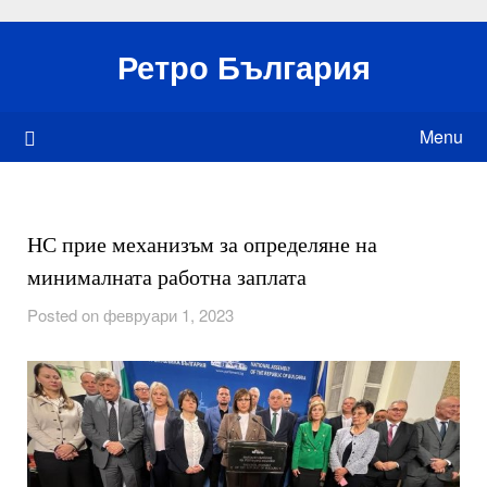
Skip
to
Ретро България
content
Menu
НС прие механизъм за определяне на
минималната работна заплата
Posted on февруари 1, 2023