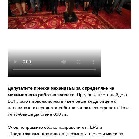
Депутатите приеха механизъм за определяне на
минималната работна заплата.
Предложението дойде от
БСП, като първоначалната идея беше тя да бъде на
половината от средната работна заплата за страната. Така
тя трябваше да стане 850 лв.
След поправките обаче, направени от ГЕРБ и
„Продължаваме промяната“, размерът ще се изчислява