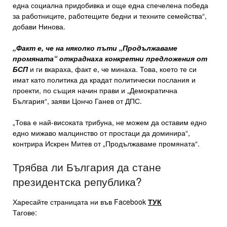
една социална придобивка и още една спечелена победа
за работниците, работещите бедни и техните семейства“,
добави Нинова.
„Факт е, че на няколко пъти „Продължаваме
промяната“ откраднаха конкретни предложения от
БСП
и ги вкараха, факт е, че минаха. Това, което те си
имат като политика да крадат политически послания и
проекти, по същия начин прави и „Демократична
България“, заяви Цончо Ганев от ДПС.
„Това е най-високата трибуна, не можем да оставим едно
едно мижаво малцинство от простаци да доминира“,
контрира Искрен Митев от „Продължаваме промяната“.
Трябва ли България да стане
президентска република?
Харесайте страницата ни във Facebook
ТУК
Тагове: