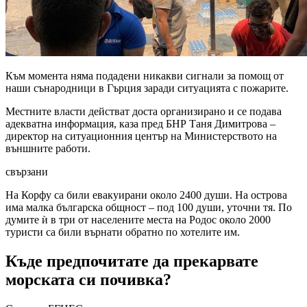
Към момента няма подадени никакви сигнали за помощ от
наши сънародници в Гърция заради ситуацията с пожарите.
Местните власти действат доста организирано и се подава
адекватна информация, каза пред БНР Таня Димитрова –
директор на ситуационния център на Министерството на
външните работи.
свързани
На Корфу са били евакуирани около 2400 души. На острова
има малка българска общност – под 100 души, уточни тя. По
думите ѝ в три от населените места на Родос около 2000
туристи са били върнати обратно по хотелите им.
Къде предпочитате да прекарвате
морската си почивка?