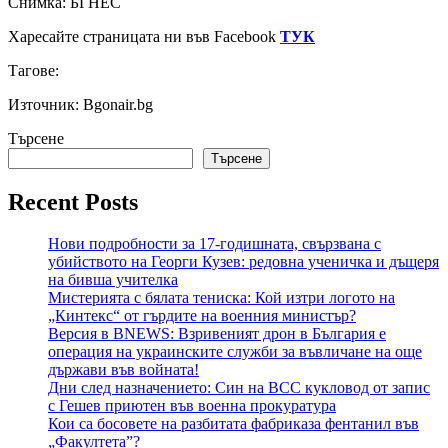
Снимка: БГНЕС
Харесайте страницата ни във Facebook
ТУК
Тагове:
Източник: Bgonair.bg
Търсене
Търсене
Recent Posts
Нови подробности за 17-годишната, свързвана с
убийството на Георги Кузев: редовна ученичка и дъщеря
на бивша учителка
Мистерията с бялата тениска: Кой изтри логото на
„Кинтекс“ от гърдите на военния министър?
Версия в BNEWS: Взривеният дрон в България е
операция на украинските служби за въвличане на още
държави във войната!
Дни след назначението: Син на ВСС кукловод от запис
с Гешев приютен във военна прокуратура
Кои са босовете на разбитата фабриказа фентанил във
„Факултета”?