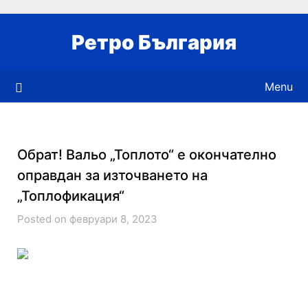
Skip
to
Ретро България
content
Menu
Обрат! Вальо „Топлото“ е окончателно
оправдан за източването на
„Топлофикация“
Posted on февруари 8, 2023