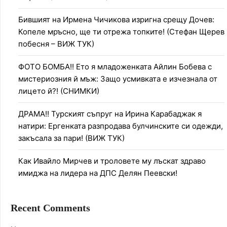
Бившият на Ирмена Чичикова изригна срещу Дочев:
Копеле мръсно, ще ти отрежа топките! (Стефан Щерев
побесня – ВИЖ ТУК)
ФОТО БОМБА!! Ето я младоженката Айлин Бобева с
мистериозния й мъж: Защо усмивката е изчезнала от
лицето й?! (СНИМКИ)
ДРАМА!! Турският съпруг на Ирина Карабаджак я
натири: Ергенката разпродава булчинските си одежди,
закъсала за пари! (ВИЖ ТУК)
Как Ивайло Мирчев и троловете му лъскат здраво
имиджа на лидера на ДПС Делян Пеевски!
Recent Comments