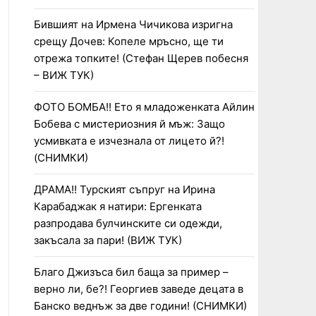
Бившият на Ирмена Чичикова изригна
срещу Дочев: Копеле мръсно, ще ти
отрежа топките! (Стефан Щерев побесня
– ВИЖ ТУК)
ФОТО БОМБА!! Ето я младоженката Айлин
Бобева с мистериозния й мъж: Защо
усмивката е изчезнала от лицето й?!
(СНИМКИ)
ДРАМА!! Турският съпруг на Ирина
Карабаджак я натири: Ергенката
разпродава булчинските си одежди,
закъсала за пари! (ВИЖ ТУК)
Благо Джизъса бил баща за пример –
верно ли, бе?! Георгиев заведе децата в
Банско веднъж за две години! (СНИМКИ)