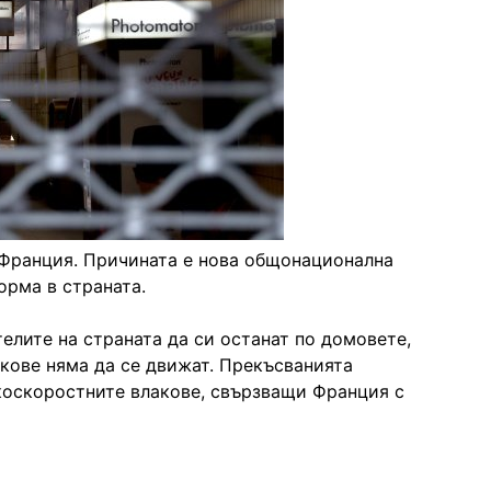
 Франция. Причината е нова общонационална
орма в страната.
лите на страната да си останат по домовете,
акове няма да се движат. Прекъсванията
окоскоростните влакове, свързващи Франция с