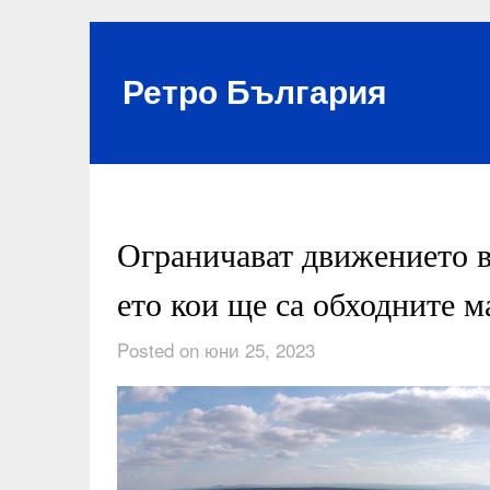
Skip
to
content
Ретро България
Ограничават движението 
ето кои ще са обходните 
Posted on юни 25, 2023