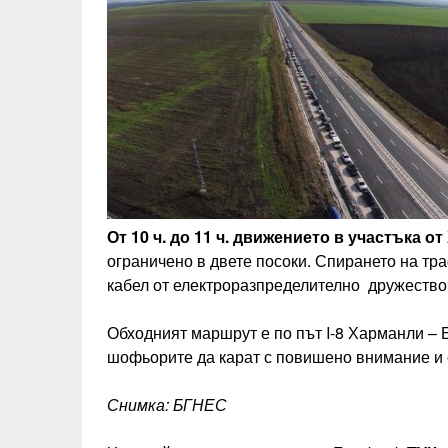
От 10 ч. до 11 ч. движението в участъка
ограничено в двете посоки. Спирането на тр
кабел от електроразпределително дружество
Обходният маршрут е по път I-8 Харманли –
шофьорите да карат с повишено внимание и 
Снимка: БГНЕС