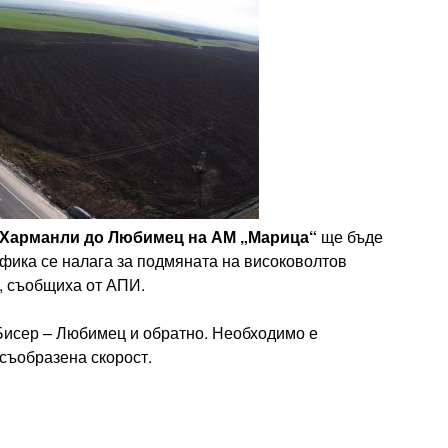
 от Харманли до Любимец на АМ „Марица“
ще бъде
афика се налага за подмяната на високоволтов
, съобщиха от АПИ.
 Бисер – Любимец и обратно. Необходимо е
съобразена скорост.