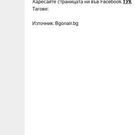
Харесайте страницата ни във Facebook
ТУК
Тагове:
Източник: Bgonair.bg