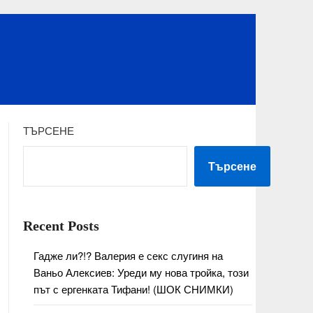
ТЪРСЕНЕ
Търсене
Recent Posts
Гадже ли?!? Валерия е секс слугиня на
Ваньо Алексиев: Уреди му нова тройка, този
път с ергенката Тифани! (ШОК СНИМКИ)