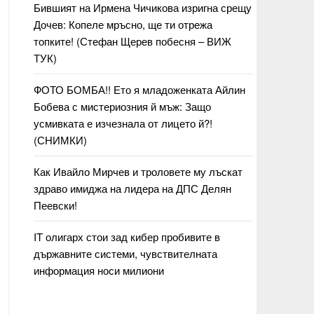
Бившият на Ирмена Чичикова изригна срещу
Дочев: Копеле мръсно, ще ти отрежа
топките! (Стефан Щерев побесня – ВИЖ
ТУК)
ФОТО БОМБА!! Ето я младоженката Айлин
Бобева с мистериозния й мъж: Защо
усмивката е изчезнала от лицето й?!
(СНИМКИ)
Как Ивайло Мирчев и троловете му лъскат
здраво имиджа на лидера на ДПС Делян
Пеевски!
IT олигарх стои зад кибер пробивите в
държавните системи, чувствителната
информация носи милиони