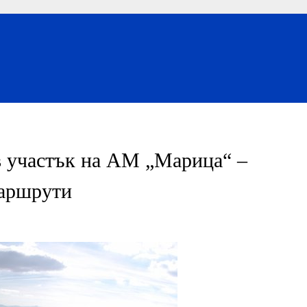
в участък на АМ „Марица“ –
маршрути