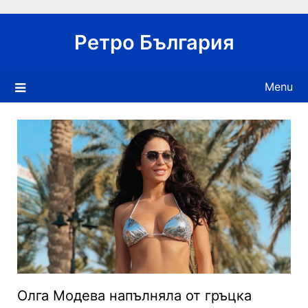
Skip
to
Ретро България
content
Menu
Олга Модева напълняла от гръцка