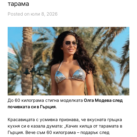
тарама
Posted on юли 8, 2026
До 60 килограма стигна моделката
Олга Модева след
почивката си в Гърция
.
Красавицата с усмивка признава, че вкусната гръцка
кухня си е казала думата: „Качих килца от тарамата в
Гърция. Вече съм 60 килограма – подарък след