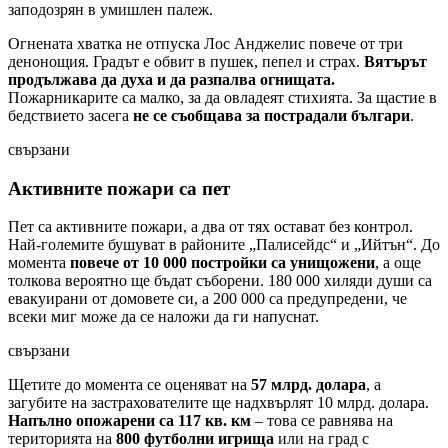
заподозрян в умишлен палеж.
Огнената хватка не отпуска Лос Анджелис повече от три
денонощия. Градът е обвит в пушек, пепел и страх.
Вятърът
продължава да духа и да разпалва огнищата.
Пожарникарите са малко, за да овладеят стихията. За щастие в
бедствието засега
не се съобщава за пострадали българи
.
свързани
Активните пожари са пет
Пет са активните пожари, а два от тях остават без контрол.
Най-големите бушуват в районите „Палисейдс“ и „Ийтън“. До
момента
повече от 10 000 постройки са унищожени
, а още
толкова вероятно ще бъдат съборени. 180 000 хиляди души са
евакуирани от домовете си, а 200 000 са предупредени, че
всеки миг може да се наложи да ги напуснат.
свързани
Щетите до момента се оценяват на
57 млрд. долара
, а
загубите на застрахователите ще надхвърлят 10 млрд. долара.
Напълно опожарени са 117 кв. км
– това се равнява на
територията на
800 футболни игрища
или на град с