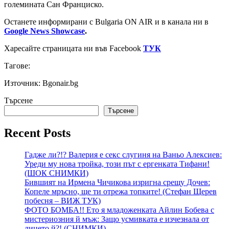
големината Сан Франциско.
Останете информирани с Bulgaria ON AIR и в канала ни в
Google News Showcase
.
Харесайте страницата ни във Facebook
ТУК
Тагове:
Източник: Bgonair.bg
Търсене
Търсене
Recent Posts
Гадже ли?!? Валерия е секс слугиня на Ваньо Алексиев:
Уреди му нова тройка, този път с ергенката Тифани!
(ШОК СНИМКИ)
Бившият на Ирмена Чичикова изригна срещу Дочев:
Копеле мръсно, ще ти отрежа топките! (Стефан Щерев
побесня – ВИЖ ТУК)
ФОТО БОМБА!! Ето я младоженката Айлин Бобева с
мистериозния й мъж: Защо усмивката е изчезнала от
лицето й?! (СНИМКИ)