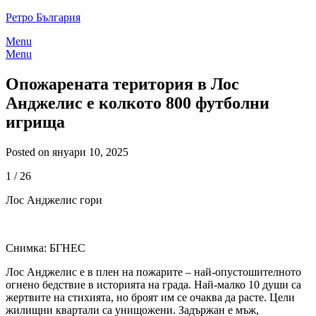
Skip
Ретро България
to
Menu
content
Menu
Опожарената територия в Лос
Анджелис е колкото 800 футболни
игрища
Posted on януари 10, 2025
1
/
26
Лос Анджелис гори
Снимка: БГНЕС
Лос Анджелис е в плен на пожарите – най-опустошителното
огнено бедствие в историята на града. Най-малко 10 души са
жертвите на стихията, но броят им се очаква да расте. Цели
жилищни квартали са унищожени. Задържан е мъж,