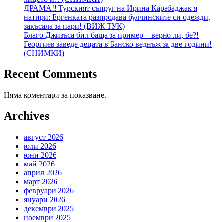
ДРАМА!! Турският съпруг на Ирина Карабаджак я
натири: Ергенката разпродава булчинските си одежди,
закъсала за пари! (ВИЖ ТУК)
Благо Джизъса бил баща за пример – верно ли, бе?!
Георгиев заведе децата в Банско веднъж за две години!
(СНИМКИ)
Recent Comments
Няма коментари за показване.
Archives
август 2026
юли 2026
юни 2026
май 2026
април 2026
март 2026
февруари 2026
януари 2026
декември 2025
ноември 2025