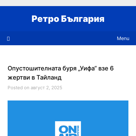
Skip
to
Ретро България
content
Menu
Опустошителната буря „Уифа“ взе 6
жертви в Тайланд
Posted on август 2, 2025