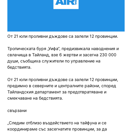
От 21 юли проливни дъждове са залели 12 провинции.
Тропическата буря „Уифа“, предизвикала наводнения и
свлачища в Тайланд, взе 6 жертви и засегна 230 000
души, съобщиха служители по управление на
бедствията.
От 21 юли проливни дъждове са залели 12 провинции,
предимно в северните и централните райони, според
Тайландския департамент за предотвратяване и
смекчаване на бедствията.
свързани
„Следим отблизо въздействието на тайфуна и се
координираме със засегнатите провинции, за да