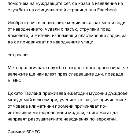
помогнем на нуждаещите се“, се казва в изявление на
службата на официалната ѝ страница във Facebook.
Изображения в социалните медии показват мътни води
от наводнението, чували с пясък, струпани пред
домовете, и жители, използващи пластмасови лодки, за
да се придвижват по наводнените улици.
свързани
Метеорологичната служба на кралството прогнозира, че
валежите ще намалеят през следващите дни, предаде
БГНЕС.
Докато Тайланд преживява ежегодни мусонни дъждове
между май и октомври, учените казват, че причинените
от човека климатични промени причиняват по-
интензивни метеорологични модели, които могат да
направят разрушителните наводнения по-вероятни.
Снимка: БГНЕС