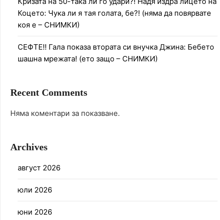
Кризата на 50-така ли го удари?! Надя издра лицето на
Коцето: Чука ли я тая голата, бе?! (няма да повярвате
коя е – СНИМКИ)
СЕФТЕ!! Гала показа втората си внучка Джина: Бебето
шашна мрежата! (ето защо – СНИМКИ)
Recent Comments
Няма коментари за показване.
Archives
август 2026
юли 2026
юни 2026