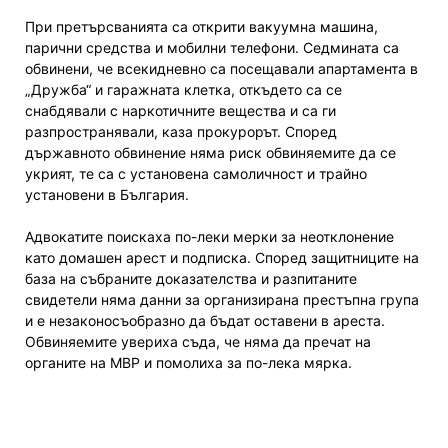
При претърсванията са открити вакуумна машина,
парични средства и мобилни телефони. Седмината са
обвинени, че всекидневно са посещавали апартамента в
„Дружба“ и гаражната клетка, откъдето са се
снабдявали с наркотичните вещества и са ги
разпространявали, каза прокурорът. Според
държавното обвинение няма риск обвиняемите да се
укрият, те са с установена самоличност и трайно
установени в България.
Адвокатите поискаха по-леки мерки за неотклонение
като домашен арест и подписка. Според защитниците на
база на събраните доказателства и разпитаните
свидетели няма данни за организирана престъпна група
и е незаконосъобразно да бъдат оставени в ареста.
Обвиняемите увериха съда, че няма да пречат на
органите на МВР и помолиха за по-лека мярка.