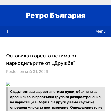
Skip
to
Ретро България
content
Menu
Оставиха в ареста петима от
наркодилърите от „Дружба“
Posted on май 31, 2026
Съдът остави в ареста петима души, обвинени за
организирана престъпна група за разпространение
на наркотици в София. За други двама съдът не
определи мярка за неотклонение. Определението не