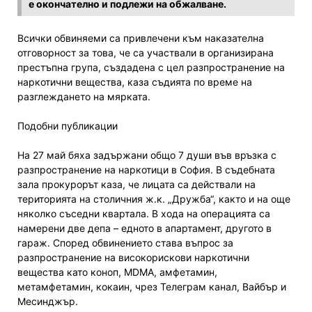
е окончателно и подлежи на обжалване.
Всички обвиняеми са привлечени към наказателна
отговорност за това, че са участвали в организирана
престъпна група, създадена с цел разпространение на
наркотични вещества, каза съдията по време на
разглеждането на мярката.
Подобни публикации
На 27 май бяха задържани общо 7 души във връзка с
разпространение на наркотици в София. В съдебната
зала прокурорът каза, че лицата са действали на
територията на столичния ж.к. „Дружба“, както и на още
няколко съседни квартала. В хода на операцията са
намерени две депа – едното в апартамент, другото в
гараж. Според обвинението става въпрос за
разпространение на високорискови наркотични
вещества като коноп, MDMA, амфетамин,
метамфетамин, кокаин, чрез Телеграм канал, Вайбър и
Месинджър.