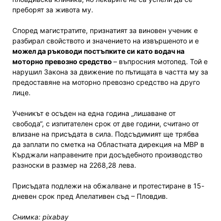
преборят за живота му.
Според магистратите, признатият за виновен ученик е
разбирал свойството и значението на извършеното и е
можел да ръководи постъпките си като водач на
моторно превозно средство
– въпросния мотопед. Той е
нарушил Закона за движение по пътищата в частта му за
предоставяне на моторно превозно средство на друго
лице.
Ученикът е осъден на една година „лишаване от
свобода“, с изпитателен срок от две години, считано от
влизане на присъдата в сила. Подсъдимият ще трябва
да заплати по сметка на Областната дирекция на МВР в
Кърджали направените при досъдебното производство
разноски в размер на 2268,28 лева.
Присъдата подлежи на обжалване и протестиране в 15-
дневен срок пред Апелативен съд – Пловдив.
Снимка: pixabay