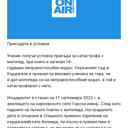
Присъдата е условна.
Ученик получи условна присъда за катастрофа с
мотопед, при която е загинал 14-
годишен неправоспособен водач. Окръжният съд в
Кърджали е признал за виновен ученика за това, че
е дал мотопеда си на неправоспособния водач, а той е
катастрофирал с него.
Инцидентът е станал на 17 септември 2023 г. в
землището на кирковското село Горски извор. След като
паднало на пътното платно с мотопеда, пострадалото
дете е откарано в Спешното приемно отделение на
кърджалийската болница, по-късно е преместено в
пловдивска клиника, но лекарите не са успели да се