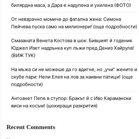
билярдна маса, а Дара е надупена и ухилена (ФОТО)
От невзрачно момиче до фатална жена: Симона
Пейчева пуска само на милионери! (още подробности)
Смазаната Венета Костова в шок: Бившият й годеник
Юджел Изет надрънка куп лъжи пред Дениз Хайрула!
(ВИЖ ТУК)
На мъжа си не можеше да го вдигне, но „учи“ жените и
скубе пари: Нели Елея на лов за наивни патици! (още
подробности)
Антоанет Пепе в ступор: Бракът й с Иво Карамански
виси на косъм! (шокиращи разкрития)
Recent Comments