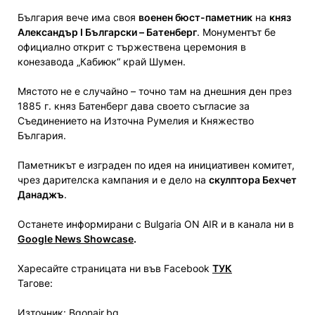
България вече има своя
военен бюст-паметник
на
княз
Александър I Български – Батенберг
. Монументът бе
официално открит с тържествена церемония в
конезавода „Кабиюк“ край Шумен.
Мястото не е случайно – точно там на днешния ден през
1885 г. княз Батенберг дава своето съгласие за
Съединението на Източна Румелия и Княжество
България.
Паметникът е изграден по идея на инициативен комитет,
чрез дарителска кампания и е дело на
скулптора Бехчет
Данаджъ
.
Останете информирани с Bulgaria ON AIR и в канала ни в
Google News Showcase
.
Харесайте страницата ни във Facebook
ТУК
Тагове:
Източник: Bgonair.bg