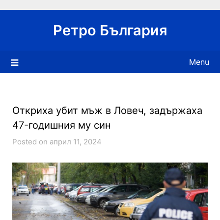
Skip
to
Ретро България
content
Menu
Откриха убит мъж в Ловеч, задържаха
47-годишния му син
Posted on април 11, 2024