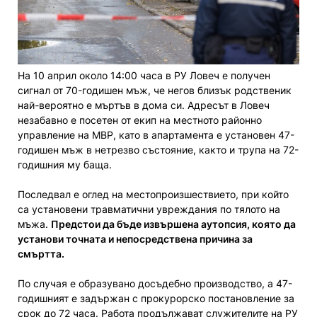
На 10 април около 14:00 часа в РУ Ловеч е получен
сигнал от 70-годишен мъж, че негов близък родственик
най-вероятно е мъртъв в дома си. Адресът в Ловеч
незабавно е посетен от екип на местното районно
управление на МВР, като в апартамента е установен 47-
годишен мъж в нетрезво състояние, както и трупа на 72-
годишния му баща.
Последвал е оглед на местопроизшествието, при който
са установени травматични увреждания по тялото на
мъжа.
Предстои да бъде извършена аутопсия, която да
установи точната и непосредствена причина за
смъртта.
По случая е образувано досъдебно производство, а 47-
годишният е задържан с прокурорско постановление за
срок до 72 часа. Работа продължават служителите на РУ