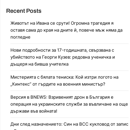
Recent Posts
Животът на Ивана се срути! Огромна трагедия я
оставя сама до края на дните й, повече мъж няма да
погледне
Нови подробности за 17-годишната, свързвана с
убийството на Георги Кузев: редовна ученичка и
дъщеря на бивша учителка
Мистерията с бялата тениска: Кой изтри логото на
„Кинтекс“ от гърдите на военния министър?
Версия в BNEWS: Взривеният дрон в България е
операция на украинските служби за въвличане на още
държави във войната!
Дни след назначението: Син на ВСС кукловод от запис