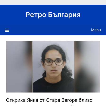
Skip
to
Ретро България
content
Menu
Откриха Янка от Стара Загора близо