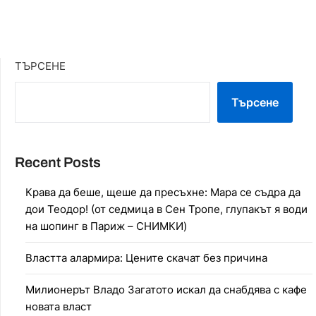
ТЪРСЕНЕ
Търсене
Recent Posts
Крава да беше, щеше да пресъхне: Мара се съдра да
дои Теодор! (от седмица в Сен Тропе, глупакът я води
на шопинг в Париж – СНИМКИ)
Властта алармира: Цените скачат без причина
Милионерът Владо Загатото искал да снабдява с кафе
новата власт