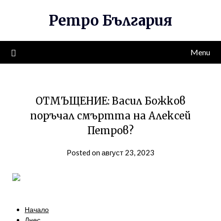
Skip
Ретро България
to
content
Menu
ОТМЪЩЕНИЕ: Васил Божков
поръчал смъртта на Алексей
Петров?
Posted on август 23, 2023
Начало
Днес