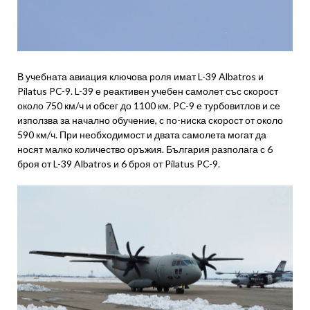
В учебната авиация ключова роля имат L-39 Albatros и
Pilatus PC-9. L-39 е реактивен учебен самолет със скорост
около 750 км/ч и обсег до 1100 км. PC-9 е турбовитлов и се
използва за начално обучение, с по-ниска скорост от около
590 км/ч. При необходимост и двата самолета могат да
носят малко количество оръжия. България разполага с 6
броя от L-39 Albatros и 6 броя от Pilatus PC-9.