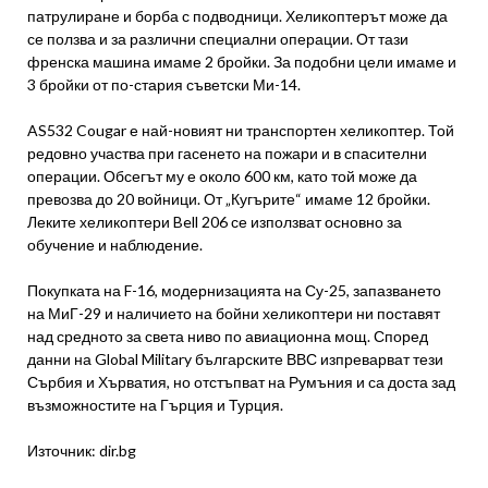
патрулиране и борба с подводници. Хеликоптерът може да
се ползва и за различни специални операции. От тази
френска машина имаме 2 бройки. За подобни цели имаме и
3 бройки от по-стария съветски Ми-14.
AS532 Cougar е най-новият ни транспортен хеликоптер. Той
редовно участва при гасенето на пожари и в спасителни
операции. Обсегът му е около 600 км, като той може да
превозва до 20 войници. От „Кугърите“ имаме 12 бройки.
Леките хеликоптери Bell 206 се използват основно за
обучение и наблюдение.
Покупката на F-16, модернизацията на Су-25, запазването
на МиГ-29 и наличието на бойни хеликоптери ни поставят
над средното за света ниво по авиационна мощ. Според
данни на Global Military българските ВВС изпреварват тези
Сърбия и Хърватия, но отстъпват на Румъния и са доста зад
възможностите на Гърция и Турция.
Източник: dir.bg