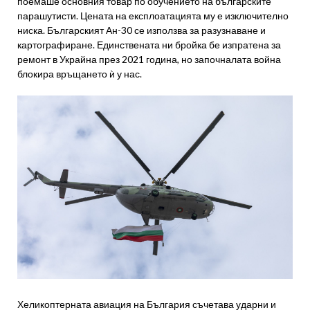
поемаше основния товар по обучението на българските
парашутисти. Цената на експлоатацията му е изключително
ниска. Българският Ан-30 се използва за разузнаване и
картографиране. Единствената ни бройка бе изпратена за
ремонт в Украйна през 2021 година, но започналата война
блокира връщането ѝ у нас.
Хеликоптерната авиация на България съчетава ударни и