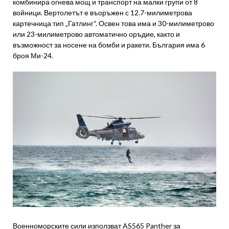
комбинира огнева мощ и транспорт на малки групи от 8
войници. Вертолетът е въоръжен с 12.7-милиметрова
картечница тип „Гатлинг“. Освен това има и 30-милиметрово
или 23-милиметрово автоматично оръдие, както и
възможност за носене на бомби и ракети. България има 6
броя Ми-24.
Военноморските сили използват AS565 Panther за