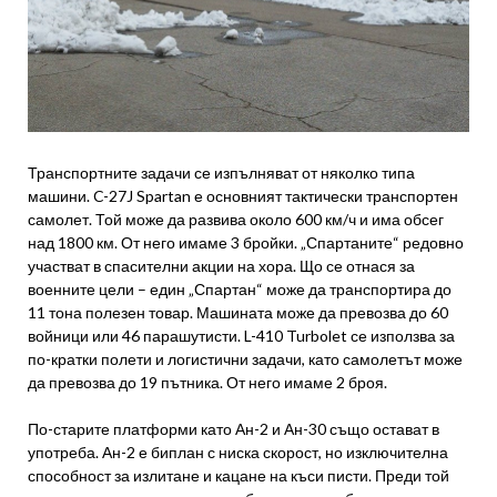
Транспортните задачи се изпълняват от няколко типа
машини. C-27J Spartan е основният тактически транспортен
самолет. Той може да развива около 600 км/ч и има обсег
над 1800 км. От него имаме 3 бройки. „Спартаните“ редовно
участват в спасителни акции на хора. Що се отнася за
военните цели – един „Спартан“ може да транспортира до
11 тона полезен товар. Машината може да превозва до 60
войници или 46 парашутисти. L-410 Turbolet се използва за
по-кратки полети и логистични задачи, като самолетът може
да превозва до 19 пътника. От него имаме 2 броя.
По-старите платформи като Ан-2 и Ан-30 също остават в
употреба. Ан-2 е биплан с ниска скорост, но изключителна
способност за излитане и кацане на къси писти. Преди той