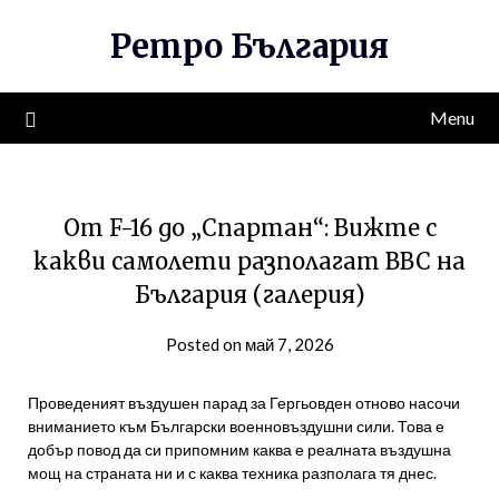
Skip
Ретро България
to
content
Menu
От F-16 до „Спартан“: Вижте с
какви самолети разполагат ВВС на
България (галерия)
Posted on май 7, 2026
Проведеният въздушен парад за Гергьовден отново насочи
вниманието към Български военновъздушни сили. Това е
добър повод да си припомним каква е реалната въздушна
мощ на страната ни и с каква техника разполага тя днес.