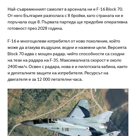
Най-съвременният самолет в арсенала ни е F-16 Block 70.
От него България разполага с 8 бройки, като страната ни е
поръчала още 8. Първата партида ще придобие оперативна
готовност през 2028 година.
F-16 е многоцелеви изтребител от ново поколение, който
може да атакува въздушни, водни и наземни цели. Версията
Block 70 идва с мощен радар, чийто способности са сходни
на тези на радара на F-35. Максималната скорост е около
2400 км/ч. Освен с радара, нова е и пилотската кабина, както
и дигиталните защити на изтребителя. Ресурсът на
двигателя е за 12 000 летателни часа.