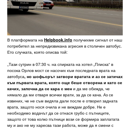
В платформата на
Helpbook.info
получихме сигнал от наш
потребител за непредизвикана агресия в столичен автобус.
Ето случката, която описва той:
„Тази сутрин в 07:30 ч. на спирката на хотел „Плиска“ в
посока Орлов мост се насочих към последната врата на
автобуса
, но шофьорът затвори вратата и аз се затичах
към първата врата, която още беше отворена и като се
качих, започна да се кара с мен
и да ме обижда, че
нямало да ми отваря всички врати, за да се кача. Аз се
извиних, че не съм видяла дали после е отворил задната
врата, защото нося очила и не виждам добре. Не е
необходимо водачът да се отнася грубо с пътниците,
защото от това колко пътници вози се формира заплатата
му и ако не му харесва тази работа, може да я смени с