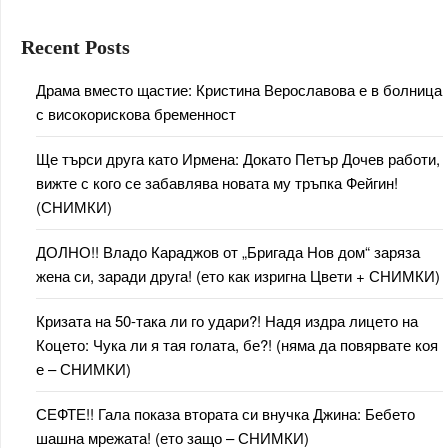
Recent Posts
Драма вместо щастие: Кристина Верославова е в болница
с високорискова бременност
Ще търси друга като Ирмена: Докато Петър Дочев работи,
вижте с кого се забавлява новата му тръпка Фейгин!
(СНИМКИ)
ДОЛНО!! Владо Караджов от „Бригада Нов дом“ заряза
жена си, заради друга! (ето как изригна Цвети + СНИМКИ)
Кризата на 50-така ли го удари?! Надя издра лицето на
Коцето: Чука ли я тая голата, бе?! (няма да повярвате коя
е – СНИМКИ)
СЕФТЕ!! Гала показа втората си внучка Джина: Бебето
шашна мрежата! (ето защо – СНИМКИ)