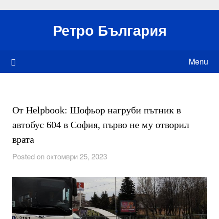
Skip
to
Ретро България
content
Menu
От Helpbook: Шофьор нагруби пътник в
автобус 604 в София, първо не му отворил
врата
Posted on октомври 25, 2023