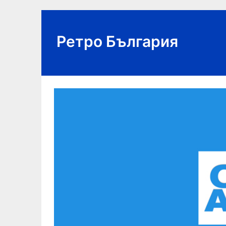
Skip
to
content
Ретро България