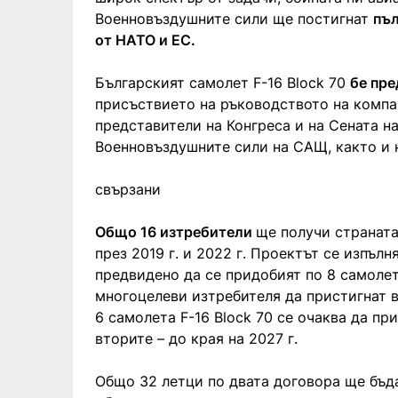
Военновъздушните сили ще постигнат
пъл
от НАТО и ЕС.
Българският самолет F-16 Block 70
бе пре
присъствието на ръководството на компа
представители на Конгреса и на Сената н
Военновъздушните сили на САЩ, както и 
свързани
Общо 16 изтребители
ще получи страната
през 2019 г. и 2022 г. Проектът се изпълн
предвидено да се придобият по 8 самолет
многоцелеви изтребителя да пристигнат в
6 самолета F-16 Block 70 се очаква да при
вторите – до края на 2027 г.
Общо 32 летци по двата договора ще бъда