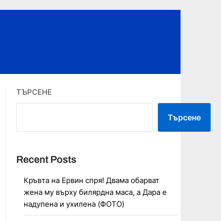
ТЪРСЕНЕ
Търсене
Recent Posts
Кръвта на Ервин спря! Двама обарват
жена му върху билярдна маса, а Дара е
надупена и ухилена (ФОТО)