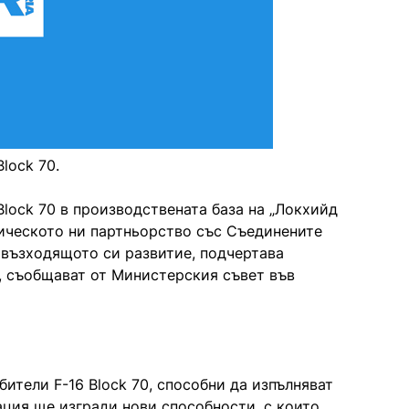
lock 70.
Block 70 в производствената база на „Локхийд
гическото ни партньорство със Съединените
 възходящото си развитие, подчертава
 съобщават от Министерския съвет във
ители F-16 Block 70, способни да изпълняват
ация ще изгради нови способности, с които