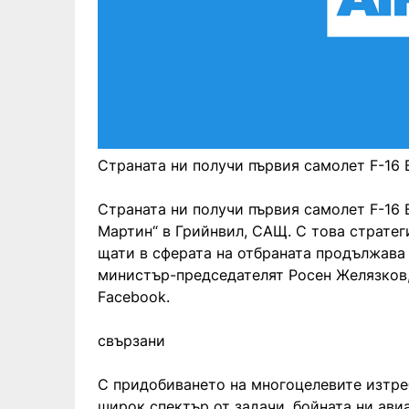
Страната ни получи първия самолет F-16 B
Страната ни получи първия самолет F-16 
Мартин“ в Грийнвил, САЩ. С това страте
щати в сферата на отбраната продължава
министър-председателят Росен Желязков,
Facebook.
свързани
С придобиването на многоцелевите изтреб
широк спектър от задачи, бойната ни ави