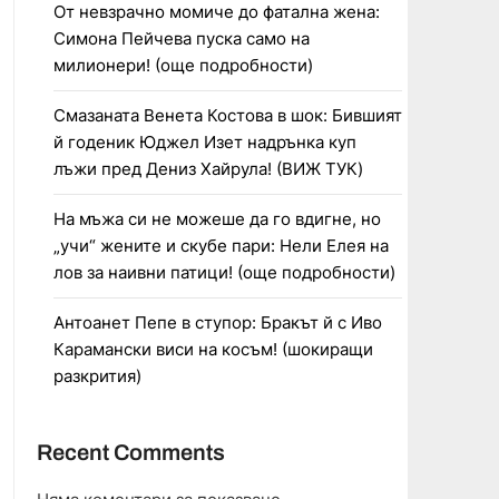
От невзрачно момиче до фатална жена:
Симона Пейчева пуска само на
милионери! (още подробности)
Смазаната Венета Костова в шок: Бившият
й годеник Юджел Изет надрънка куп
лъжи пред Дениз Хайрула! (ВИЖ ТУК)
На мъжа си не можеше да го вдигне, но
„учи“ жените и скубе пари: Нели Елея на
лов за наивни патици! (още подробности)
Антоанет Пепе в ступор: Бракът й с Иво
Карамански виси на косъм! (шокиращи
разкрития)
Recent Comments