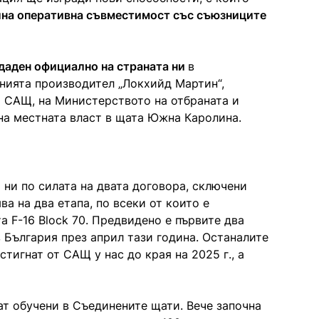
на оперативна съвместимост със съюзниците
даден официално на страната ни
в
нията производител „Локхийд Мартин“,
а САЩ, на Министерството на отбраната и
на местната власт в щата Южна Каролина.
 ни по силата на двата договора, сключени
ява на два етапа, по всеки от които е
а F-16 Block 70. Предвидено е първите два
 България през април тази година. Останалите
стигнат от САЩ у нас до края на 2025 г., а
т обучени в Съединените щати. Вече започна