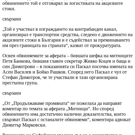
обвинението той е отговарял за логистиката на акцизните
стоки.
свързани
„Той е участвал в изграждането на контрабанден канал,
организирал е транспортни средства, следено е движението на
акцизните стоки в България и е съдействал за преминаването
им през границата на страната“, казват от прокуратурата.
Освен обвиняемите за аферата – бившата шефка на митниците
Петя Банкова, бившия главен секретар Живко Коцев и баща и
син Димитрови – в показанията си Паскал посочва имената на
Асен Василев и Бойко Рашков. Според него Паскал е чул от
Стефан Димитров, че те участвали в тази организирана
престъпна група.
свързани
„От „Продължаваме промяната“ не пожелаха да направят
коментар по темата за аферата „Митници“. Но според
обвинението има достатъчно налични доказателства, които
свързват Паскал с останалите обвиняеми“, коментира адвокат
Димитър Марковски.