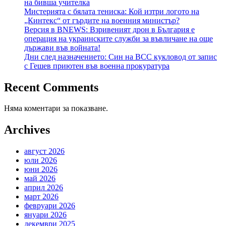
на бивша учителка
Мистерията с бялата тениска: Кой изтри логото на
„Кинтекс“ от гърдите на военния министър?
Версия в BNEWS: Взривеният дрон в България е
операция на украинските служби за въвличане на още
държави във войната!
Дни след назначението: Син на ВСС кукловод от запис
с Гешев приютен във военна прокуратура
Recent Comments
Няма коментари за показване.
Archives
август 2026
юли 2026
юни 2026
май 2026
април 2026
март 2026
февруари 2026
януари 2026
декември 2025