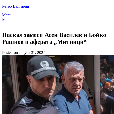
Skip
Ретро България
to
Menu
content
Menu
Паскал замеси Асен Василев и Бойко
Рашков в аферата „Митници“
Posted on август 31, 2025