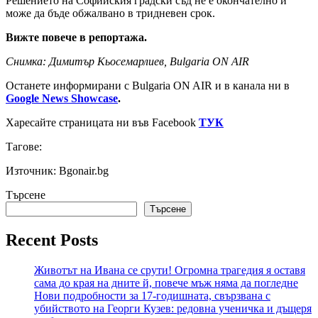
Решението на Софийския градски съд не е окончателно и
може да бъде обжалвано в тридневен срок.
Вижте повече в репортажа.
Снимка: Димитър Кьосемарлиев, Bulgaria ON AIR
Останете информирани с Bulgaria ON AIR и в канала ни в
Google News Showcase
.
Харесайте страницата ни във Facebook
ТУК
Тагове:
Източник: Bgonair.bg
Търсене
Търсене
Recent Posts
Животът на Ивана се срути! Огромна трагедия я оставя
сама до края на дните й, повече мъж няма да погледне
Нови подробности за 17-годишната, свързвана с
убийството на Георги Кузев: редовна ученичка и дъщеря