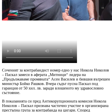
Соченият за контрабандист номер едно у нас Никола Николов
– Паскал замеси в аферата „Митници“ лидера на
„Продължаваме промяната“ Асен Василев и бившия вътрешен
министър Бойко Рашков. Вчера съдът пусна Паскал под
гаранция от 50 хил. лв. заради влошеното му здравословно
състояние.
В показанията си пред Антикорупционната комисия Никола
Николов – Паскал признава частично участие в организирана
престъпна група за контрабанда на цигари. Според