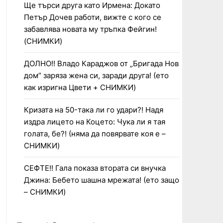
Ще търси друга като Ирмена: Докато
Петър Дочев работи, вижте с кого се
забавлява новата му тръпка Фейгин!
(СНИМКИ)
ДОЛНО!! Владо Караджов от „Бригада Нов
дом“ заряза жена си, заради друга! (ето
как изригна Цвети + СНИМКИ)
Кризата на 50-така ли го удари?! Надя
издра лицето на Коцето: Чука ли я тая
голата, бе?! (няма да повярвате коя е –
СНИМКИ)
СЕФТЕ!! Гала показа втората си внучка
Джина: Бебето шашна мрежата! (ето защо
– СНИМКИ)