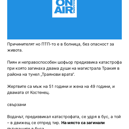
Причинителят но ПТП-то е в болница, без опасност за
живота.
Пиян и неправоспособен шофьор предизвика катастрофа
при която загинаха двама души на магистрала Тракия в
района на тунел „Траянови врата“.
Жертвите са мъж на 51 години и жена на 49 години, и
двамата от Костенец.
свързани
Водачът, предизвикал катастрофата, се удря в бус, а той
– в движещ се отпред тир.
На място са загинали
пътуващите в буса.