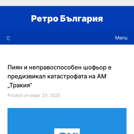
Skip
to
Ретро България
content
Menu
Пиян и неправоспособен шофьор е
предизвикал катастрофата на АМ
„Тракия“
Posted on март 29, 2025