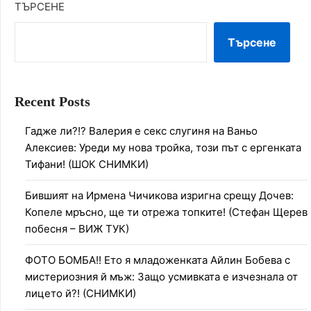
ТЪРСЕНЕ
Търсене
Recent Posts
Гадже ли?!? Валерия е секс слугиня на Ваньо
Алексиев: Уреди му нова тройка, този път с ергенката
Тифани! (ШОК СНИМКИ)
Бившият на Ирмена Чичикова изригна срещу Дочев:
Копеле мръсно, ще ти отрежа топките! (Стефан Щерев
побесня – ВИЖ ТУК)
ФОТО БОМБА!! Ето я младоженката Айлин Бобева с
мистериозния й мъж: Защо усмивката е изчезнала от
лицето й?! (СНИМКИ)