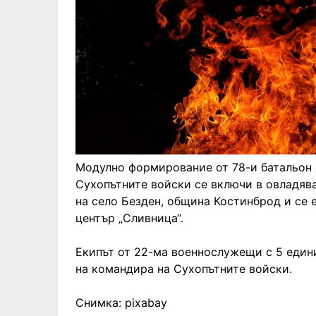
Модулно формирование от 78-и батальон з
Сухопътните войски се включи в овладяв
на село Безден, община Костинброд и се 
център „Сливница“.
Екипът от 22-ма военнослужещи с 5 едини
на командира на Сухопътните войски.
Снимка: pixabay