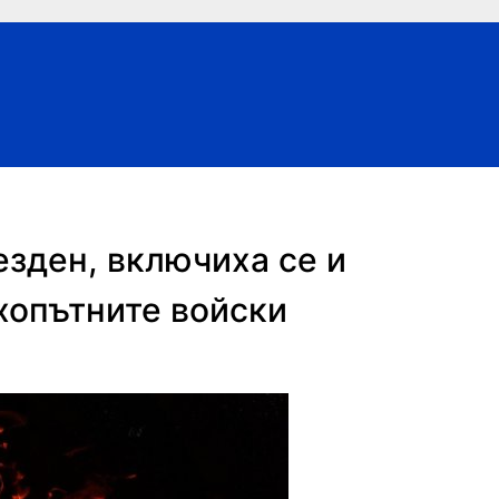
езден, включиха се и
хопътните войски