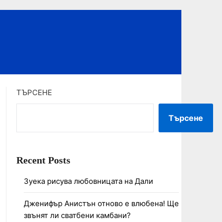
ТЪРСЕНЕ
Търсене
Recent Posts
Зуека рисува любовницата на Дали
Дженифър Анистън отново е влюбена! Ще
звънят ли сватбени камбани?