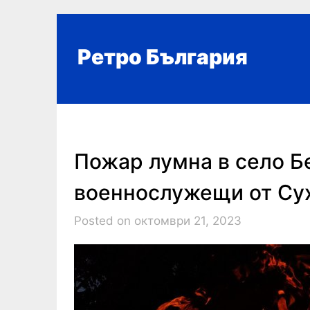
Skip
to
content
Ретро България
Пожар лумна в село Б
военнослужещи от Су
Posted on октомври 21, 2023